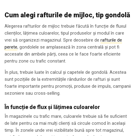
Cum alegi rafturile de mijloc, tip gondolă
Alegerea rafturilor de mijloc trebuie făcută în funcție de fluxul
clienților, lățimea culoarelor, tipul produselor și modul în care
vrei să organizezi magazinul. Spre deosebire de
rafturile de
perete
, gondolele se amplasează în zona centrală și pot fi
accesate din ambele părți, ceea ce le face foarte eficiente
pentru zone cu trafic constant.
În plus, trebuie luate în calcul și capetele de gondolă. Acestea
sunt pozițiile de la extremitățile rândurilor de rafturi și sunt
foarte importante pentru promoții, produse de impuls, campanii
sezoniere sau cross-selling.
În funcție de flux și lățimea culoarelor
În magazinele cu trafic mare, culoarele trebuie să fie suficient
de late pentru ca mai mulți clienți să circule comod în același
timp. În zonele unde vrei vizibilitate bună spre tot magazinul,