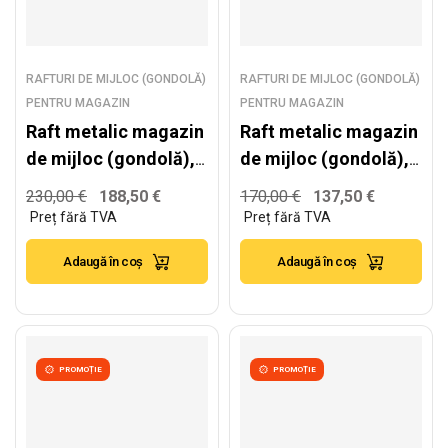
RAFTURI DE MIJLOC (GONDOLĂ)
RAFTURI DE MIJLOC (GONDOLĂ)
PENTRU MAGAZIN
PENTRU MAGAZIN
Raft metalic magazin
Raft metalic magazin
de mijloc (gondolă),
de mijloc (gondolă),
alb – H:1930mm x
alb – H:2235mm x
230,00
€
188,50
€
170,00
€
137,50
€
L:1250mm x B:500mm
L:1000mm x B:300mm
+ 4x400mm
Adaugă în coș
Adaugă în coș
PROMOȚIE
PROMOȚIE