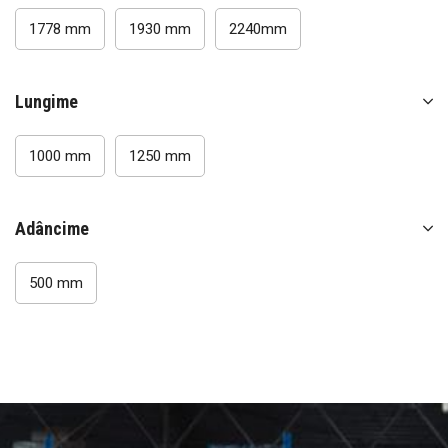
Rafturi Anvelope
1778 mm
1930 mm
2240mm
Rafturi Garaj
Rafturi modulare metalice
Lungime
Rafturi depozitare paleți
Rafturi Mezzanine
1000 mm
1250 mm
Rafturi Cantilever
Rafturi Drive-in
Adâncime
Rafturi mobile pentru arhivă
Accesorii rafturi metalice
500 mm
Rafturi magazin
Accesorii rafturi comerciale
Coșuri de cumpărături
Rafturi perforate
Sisteme ghidare magazin