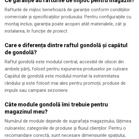
Ce garanție au rafturile de mijloc pentru magazin?
Rafturile de mijloc beneficiază de garanție conform condițiilor
comerciale și specificațiilor produsului. Pentru configurațiile cu
montaj inclus, garanția poate acoperi atât materialele, cât și
instalarea, în funcție de proiect.
Care e diferența dintre raftul gondolă și capătul
de gondolă?
Raftul gondolă este modulul central, accesibil de obicei din
ambele părți, folosit pentru expunerea produselor pe culoare.
Capătul de gondolă este modulul montat la extremitatea
rândului și este folosit mai ales pentru promoții, produse de
impuls sau campanii sezoniere.
Câte module gondolă îmi trebuie pentru
magazinul meu?
Numărul de module depinde de suprafața magazinului, lățimea
culoarelor, categoriile de produse și fluxul clienților. Pentru o
recomandare corectă, sunt necesare dimensiunile spațiului,