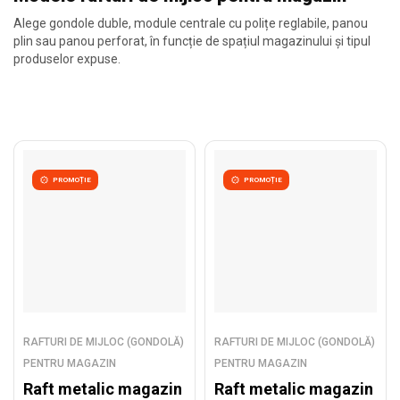
organizare clară pe categorii. Pentru dotarea completă a spațiilor
comerciale, poți analiza și gama de
rafturi metalice de magazin
.
Alege gondole duble, module centrale cu polițe reglabile, panou
plin sau panou perforat, în funcție de spațiul magazinului și tipul
produselor expuse.
PROMOȚIE
PROMOȚIE
RAFTURI DE MIJLOC (GONDOLĂ)
RAFTURI DE MIJLOC (GONDOLĂ)
PENTRU MAGAZIN
PENTRU MAGAZIN
Raft metalic magazin
Raft metalic magazin