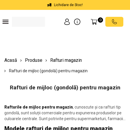
Lichidare de Stoc!
0
Soluții depozite
Soluții spații comerciale
Echipamente de ridicat
Scări mobile cu platformă
Acasă
Produse
Rafturi magazin
Rafturi de mijloc (gondolă) pentru magazin
Rafturi de mijloc (gondolă) pentru magazin
Rafturile de mijloc pentru magazin
, cunoscute și ca rafturi tip
gondolă, sunt soluții comerciale pentru expunerea produselor pe
culoarele centrale. Sunt potrivite pentru supermarketuri, farmacii,
minimarketuri și retail specializat, oferind acces din ambele părți și
Modele rafturi de mijloc pentru magazin