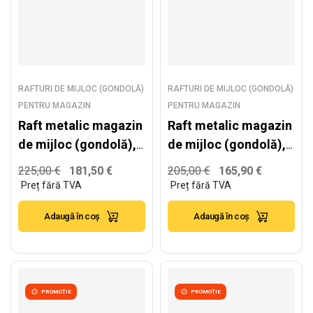
RAFTURI DE MIJLOC (GONDOLĂ)
RAFTURI DE MIJLOC (GONDOLĂ)
PENTRU MAGAZIN
PENTRU MAGAZIN
Raft metalic magazin
Raft metalic magazin
de mijloc (gondolă),
de mijloc (gondolă),
alb – H:2235mm x
alb – H:2235mm x
225,00
€
181,50
€
205,00
€
165,90
€
L:1000mm x B:500mm
L:1000mm x B:500mm
+ 4x400mm
Adaugă în coș
Adaugă în coș
PROMOȚIE
PROMOȚIE