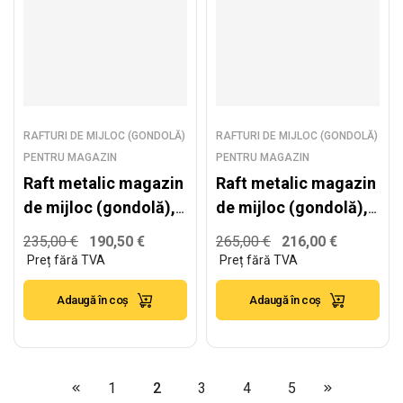
RAFTURI DE MIJLOC (GONDOLĂ)
RAFTURI DE MIJLOC (GONDOLĂ)
PENTRU MAGAZIN
PENTRU MAGAZIN
Raft metalic magazin
Raft metalic magazin
de mijloc (gondolă),
de mijloc (gondolă),
alb – H:2235mm x
alb – H:2235mm x
235,00
€
190,50
€
265,00
€
216,00
€
L:1250mm x B:400mm
L:1250mm x B:500mm
Adaugă în coș
Adaugă în coș
1
2
3
4
5