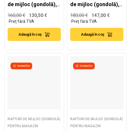
de mijloc (gondolă),
de mijloc (gondolă),
alb – H:1778mm x
alb – H:1778mm x
160,00
€
130,50
€
180,00
€
147,00
€
L:1000mm x
L:1000mm x
W:400mm
W:500mm
Adaugă în coș
Adaugă în coș
PROMOȚIE
PROMOȚIE
RAFTURI DE MIJLOC (GONDOLĂ)
RAFTURI DE MIJLOC (GONDOLĂ)
PENTRU MAGAZIN
PENTRU MAGAZIN