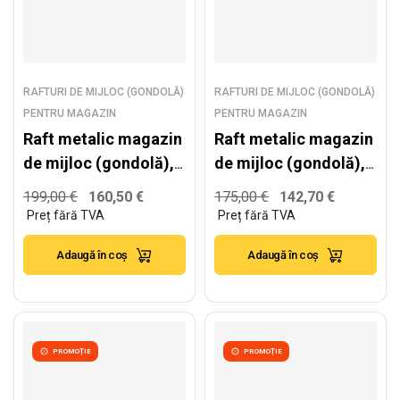
RAFTURI DE MIJLOC (GONDOLĂ)
RAFTURI DE MIJLOC (GONDOLĂ)
PENTRU MAGAZIN
PENTRU MAGAZIN
Raft metalic magazin
Raft metalic magazin
de mijloc (gondolă),
de mijloc (gondolă),
alb – H:2235mm x
alb – H:2235mm x
199,00
€
160,50
€
175,00
€
142,70
€
L:1000mm x B:400mm
L:1000mm x B:400mm
+ 4x300mm
Adaugă în coș
Adaugă în coș
PROMOȚIE
PROMOȚIE