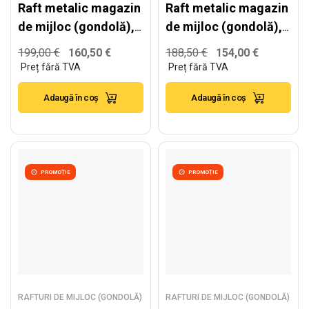
Raft metalic magazin
Raft metalic magazin
de mijloc (gondolă),
de mijloc (gondolă),
alb – H:1778mm x
alb – H:1778mm x
199,00
€
160,50
€
188,50
€
154,00
€
L:1250mm x B:500mm
L:1250mm x
+ 3x400mm
W:400mm
Adaugă în coș
Adaugă în coș
PROMOȚIE
PROMOȚIE
RAFTURI DE MIJLOC (GONDOLĂ)
RAFTURI DE MIJLOC (GONDOLĂ)