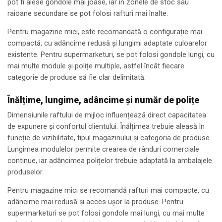
pot fi alese gondole mai joase, iar în zonele de stoc sau
raioane secundare se pot folosi rafturi mai înalte.
Pentru magazine mici, este recomandată o configurație mai
compactă, cu adâncime redusă și lungimi adaptate culoarelor
existente. Pentru supermarketuri, se pot folosi gondole lungi, cu
mai multe module și polițe multiple, astfel încât fiecare
categorie de produse să fie clar delimitată.
Înălțime, lungime, adâncime și număr de polițe
Dimensiunile raftului de mijloc influențează direct capacitatea
de expunere și confortul clientului. Înălțimea trebuie aleasă în
funcție de vizibilitate, tipul magazinului și categoria de produse.
Lungimea modulelor permite crearea de rânduri comerciale
continue, iar adâncimea polițelor trebuie adaptată la ambalajele
produselor.
Pentru magazine mici se recomandă rafturi mai compacte, cu
adâncime mai redusă și acces ușor la produse. Pentru
supermarketuri se pot folosi gondole mai lungi, cu mai multe