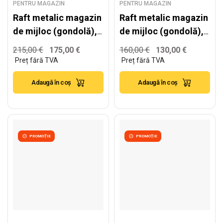
PENTRU MAGAZIN
PENTRU MAGAZIN
Raft metalic magazin
Raft metalic magazin
de mijloc (gondolă),
de mijloc (gondolă),
alb – H:1778mm x
alb – H:1930mm x
215,00
€
175,00
€
160,00
€
130,00
€
L:1250mm x
L:1000mm x B:300mm
W:500mm
Adaugă în coș
Adaugă în coș
PROMOȚIE
PROMOȚIE