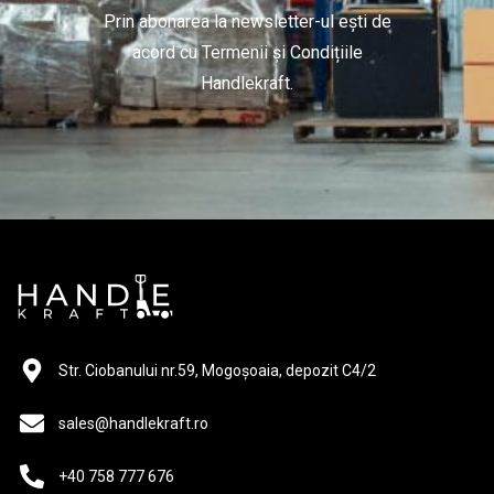
Accesorii echipamente de ridicare
Prin abonarea la newsletter-ul ești de
acord cu Termenii și Condițiile
Lize și cărucioare transport
Handlekraft.
Scări mobile cu platformă
Oferte speciale
Necategorizate
Str. Ciobanului nr.59, Mogoșoaia, depozit C4/2
sales@handlekraft.ro
+40 758 777 676