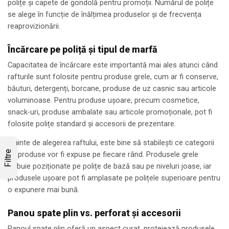
polițe și capete de gondolă pentru promoții. Numărul de polițe
se alege în funcție de înălțimea produselor și de frecvența
reaprovizionării.
Încărcare pe poliță și tipul de marfă
Capacitatea de încărcare este importantă mai ales atunci când
rafturile sunt folosite pentru produse grele, cum ar fi conserve,
băuturi, detergenți, borcane, produse de uz casnic sau articole
voluminoase. Pentru produse ușoare, precum cosmetice,
snack-uri, produse ambalate sau articole promoționale, pot fi
folosite polițe standard și accesorii de prezentare.
Înainte de alegerea raftului, este bine să stabilești ce categorii
Filtre
de produse vor fi expuse pe fiecare rând. Produsele grele
trebuie poziționate pe polițe de bază sau pe niveluri joase, iar
produsele ușoare pot fi amplasate pe polițele superioare pentru
o expunere mai bună.
Panou spate plin vs. perforat și accesorii
Panoul spate plin oferă un aspect curat, protejează produsele