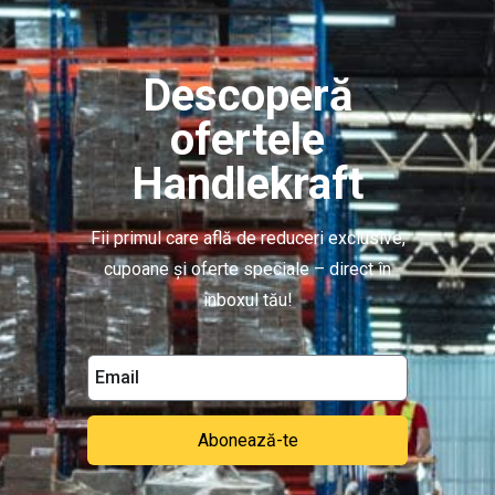
Rafturi de perete
Rafturi de mijloc (gondolă) pentru magazin
Descoperă
Rafturi fructe si legume
ofertele
Coșuri promoționale
Handlekraft
Rafturi pâine și patiserie
Tejghele magazin
Fii primul care află de reduceri exclusive,
Echipamente de ridicat si manipulat
cupoane și oferte speciale – direct în
Transpaleți electrici (lize electrice)
inboxul tău!
Transpaleți electrici cu catarg (lize electrice cu catarg)
Stivuitoare electrice noi
Transpaleți manuali
Transpalet manual tip foarfecă
Abonează-te
Transpaleți manuali cu catarg