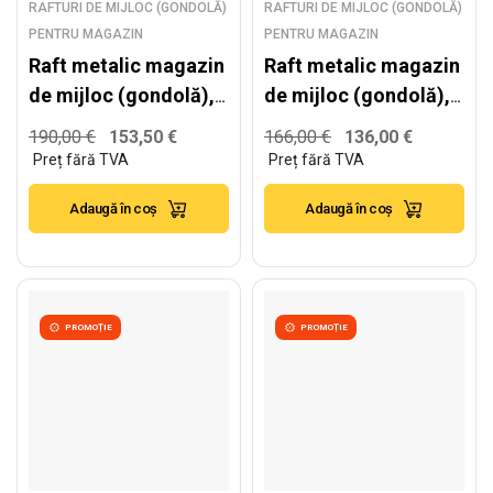
RAFTURI DE MIJLOC (GONDOLĂ)
RAFTURI DE MIJLOC (GONDOLĂ)
PENTRU MAGAZIN
PENTRU MAGAZIN
Raft metalic magazin
Raft metalic magazin
de mijloc (gondolă),
de mijloc (gondolă),
alb – H:1930mm x
alb – H:1930mm x
190,00
€
153,50
€
166,00
€
136,00
€
L:1000mm x B:400mm
L:1000mm x B:400mm
+ 4x300mm
Adaugă în coș
Adaugă în coș
PROMOȚIE
PROMOȚIE