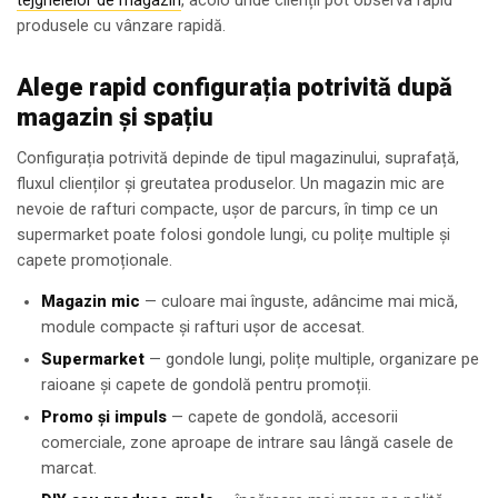
tejghelelor de magazin
, acolo unde clienții pot observa rapid
produsele cu vânzare rapidă.
Alege rapid configurația potrivită după
magazin și spațiu
Configurația potrivită depinde de tipul magazinului, suprafață,
fluxul clienților și greutatea produselor. Un magazin mic are
nevoie de rafturi compacte, ușor de parcurs, în timp ce un
supermarket poate folosi gondole lungi, cu polițe multiple și
capete promoționale.
Magazin mic
— culoare mai înguste, adâncime mai mică,
module compacte și rafturi ușor de accesat.
Supermarket
— gondole lungi, polițe multiple, organizare pe
raioane și capete de gondolă pentru promoții.
Promo și impuls
— capete de gondolă, accesorii
comerciale, zone aproape de intrare sau lângă casele de
marcat.