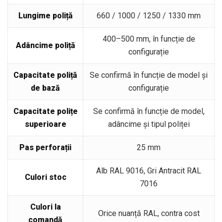
Lungime poliță
660 / 1000 / 1250 / 1330 mm
400–500 mm, în funcție de
Adâncime poliță
configurație
Capacitate poliță
Se confirmă în funcție de model și
de bază
configurație
Capacitate polițe
Se confirmă în funcție de model,
superioare
adâncime și tipul poliței
Pas perforații
25 mm
Alb RAL 9016, Gri Antracit RAL
Culori stoc
7016
Culori la
Orice nuanță RAL, contra cost
comandă