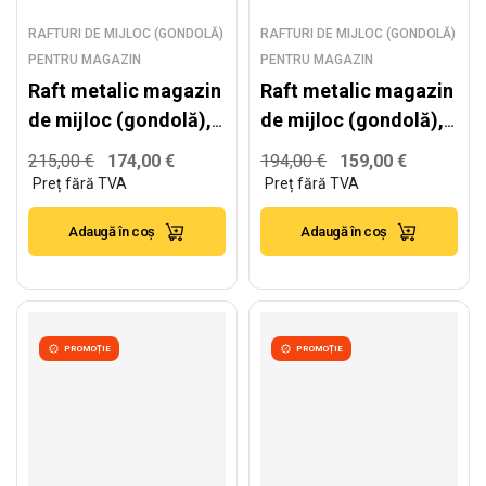
RAFTURI DE MIJLOC (GONDOLĂ)
RAFTURI DE MIJLOC (GONDOLĂ)
PENTRU MAGAZIN
PENTRU MAGAZIN
Raft metalic magazin
Raft metalic magazin
de mijloc (gondolă),
de mijloc (gondolă),
alb – H:1930mm x
alb – H:1930mm x
215,00
€
174,00
€
194,00
€
159,00
€
L:1000mm x B:500mm
L:1000mm x B:500mm
+ 4x400mm
Adaugă în coș
Adaugă în coș
PROMOȚIE
PROMOȚIE