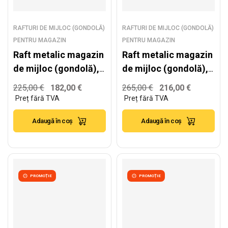
RAFTURI DE MIJLOC (GONDOLĂ)
RAFTURI DE MIJLOC (GONDOLĂ)
PENTRU MAGAZIN
PENTRU MAGAZIN
Raft metalic magazin
Raft metalic magazin
de mijloc (gondolă),
de mijloc (gondolă),
alb – H:1930mm x
alb – H:1930mm x
225,00
€
182,00
€
265,00
€
216,00
€
L:1250mm x B:400mm
L:1250mm x B:500mm
Adaugă în coș
Adaugă în coș
PROMOȚIE
PROMOȚIE