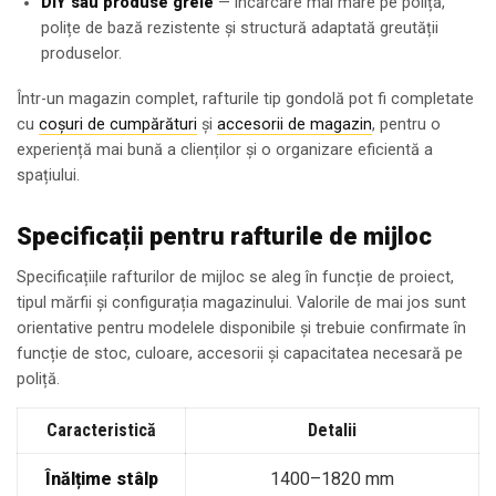
DIY sau produse grele
— încărcare mai mare pe poliță,
polițe de bază rezistente și structură adaptată greutății
produselor.
Într-un magazin complet, rafturile tip gondolă pot fi completate
cu
coșuri de cumpărături
și
accesorii de magazin
, pentru o
experiență mai bună a clienților și o organizare eficientă a
spațiului.
Specificații pentru rafturile de mijloc
Specificațiile rafturilor de mijloc se aleg în funcție de proiect,
tipul mărfii și configurația magazinului. Valorile de mai jos sunt
orientative pentru modelele disponibile și trebuie confirmate în
funcție de stoc, culoare, accesorii și capacitatea necesară pe
poliță.
Caracteristică
Detalii
Înălțime stâlp
1400–1820 mm