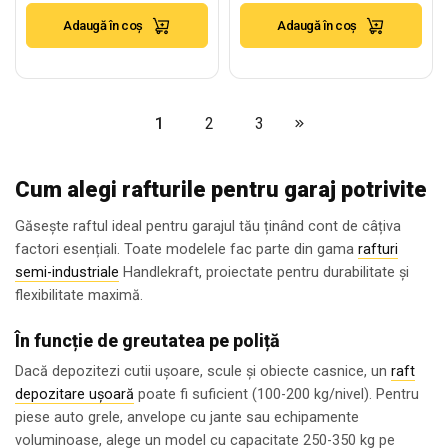
350kg/nivel
350kg/nivel
Adaugă în coș
Adaugă în coș
1
2
3
Cum alegi rafturile pentru garaj potrivite
Găsește raftul ideal pentru garajul tău ținând cont de câțiva
factori esențiali. Toate modelele fac parte din gama
rafturi
semi-industriale
Handlekraft, proiectate pentru durabilitate și
flexibilitate maximă.
În funcție de greutatea pe poliță
Dacă depozitezi cutii ușoare, scule și obiecte casnice, un
raft
depozitare ușoară
poate fi suficient (100-200 kg/nivel). Pentru
piese auto grele, anvelope cu jante sau echipamente
voluminoase, alege un model cu capacitate 250-350 kg pe