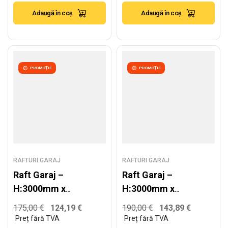
350kg/nivel
350kg/nivel
Adaugă în coș
Adaugă în coș
PROMOȚIE
PROMOȚIE
RAFTURI GARAJ
RAFTURI GARAJ
Raft Garaj –
Raft Garaj –
H:3000mm x
H:3000mm x
L:1020mm x
L:1320mm x
175,00
€
124,19
€
190,00
€
143,89
€
W:600mm,
W:600mm,