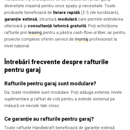
diversitate maximă pentru orice spațiu și necesitate. Toate
produsele beneficiază de
livrare rapidă
(2-5 zile lucrătoare),
garanție extinsă
, structură
modulară
care permite extinderea
ulterioară și
consultanță tehnică gratuită
. Poți achiziționa
rafturile prin
leasing
pentru a păstra cash-flow-ul liber, iar pentru
proiecte complexe oferim servicii de
montaj
profesionist la
nivel național.
Întrebări frecvente despre rafturile
pentru garaj
Rafturile pentru garaj sunt modulare?
Da, toate modelele sunt modulare. Poți adăuga extensii, nivele
suplimentare și rafturi de colț pentru a extinde sistemul pe
măsură ce nevoile tale cresc.
Ce garanție au rafturile pentru garaj?
Toate rafturile Handlekraft beneficiază de garanție extinsă