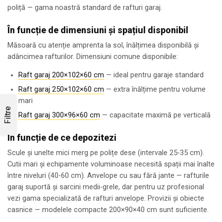
poliță — gama noastră standard de rafturi garaj.
În funcție de dimensiuni și spațiul disponibil
Măsoară cu atenție amprenta la sol, înălțimea disponibilă și
adâncimea rafturilor. Dimensiuni comune disponibile:
Raft garaj 200×102×60 cm
— ideal pentru garaje standard
Raft garaj 250×102×60 cm
— extra înălțime pentru volume
mari
Filtre
Raft garaj 300×96×60 cm
— capacitate maximă pe verticală
În funcție de ce depozitezi
Scule și unelte mici merg pe polițe dese (intervale 25-35 cm).
Cutii mari și echipamente voluminoase necesită spații mai înalte
între niveluri (40-60 cm). Anvelope cu sau fără jante — rafturile
garaj suportă și sarcini medii-grele, dar pentru uz profesional
vezi gama specializată de rafturi anvelope. Provizii și obiecte
casnice — modelele compacte 200×90×40 cm sunt suficiente.