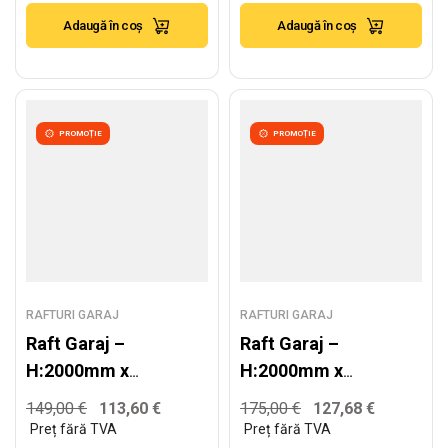
200kg/nivel
250kg/nivel
Adaugă în coș
Adaugă în coș
PROMOȚIE
PROMOȚIE
RAFTURI GARAJ
RAFTURI GARAJ
Raft Garaj –
Raft Garaj –
H:2000mm x
H:2000mm x
L:1620mm x
L:1920mm x
149,00
€
113,60
€
175,00
€
127,68
€
W:600mm,
W:600mm,