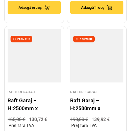
350kg/nivel
200kg/nivel
Adaugă în coș
Adaugă în coș
PROMOȚIE
PROMOȚIE
RAFTURI GARAJ
RAFTURI GARAJ
Raft Garaj –
Raft Garaj –
H:2500mm x
H:2500mm x
L:1320mm x
L:1620mm x
165,00
€
130,72
€
190,00
€
139,92
€
W:600mm,
W:600mm,