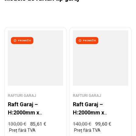
parte din gama completă de
rafturi depozitare
Handlekraft.
PROMOȚIE
PROMOȚIE
RAFTURI GARAJ
RAFTURI GARAJ
Raft Garaj –
Raft Garaj –
H:2000mm x
H:2000mm x
L:1020mm x
L:1320mm x
130,00
€
85,61
€
140,00
€
99,60
€
W:600mm,
W:600mm,