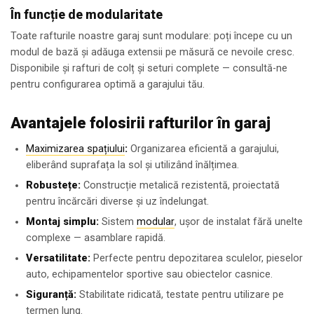
În funcție de modularitate
Toate rafturile noastre garaj sunt modulare: poți începe cu un
modul de bază și adăuga extensii pe măsură ce nevoile cresc.
Disponibile și rafturi de colț și seturi complete — consultă-ne
pentru configurarea optimă a garajului tău.
Avantajele folosirii rafturilor în garaj
Maximizarea spațiului
:
Organizarea eficientă a garajului,
eliberând suprafața la sol și utilizând înălțimea.
Robustețe:
Construcție metalică rezistentă, proiectată
pentru încărcări diverse și uz îndelungat.
Montaj simplu:
Sistem
modular
, ușor de instalat fără unelte
complexe — asamblare rapidă.
Versatilitate:
Perfecte pentru depozitarea sculelor, pieselor
auto, echipamentelor sportive sau obiectelor casnice.
Siguranță:
Stabilitate ridicată, testate pentru utilizare pe
termen lung.