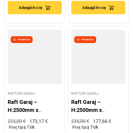
250kg/nivel
250kg/nivel
Adaugă în coș
Adaugă în coș
PROMOȚIE
PROMOȚIE
RAFTURI GARAJ
RAFTURI GARAJ
Raft Garaj –
Raft Garaj –
H:2500mm x
H:2500mm x
L:1920mm x
L:2220mm x
225,00
€
173,17
€
235,00
€
177,66
€
W:600mm,
W:600mm,