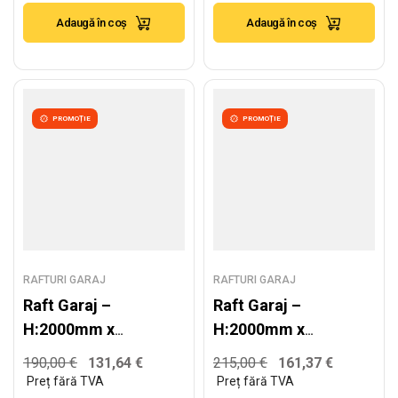
250kg/nivel
300kg/nivel
Adaugă în coș
Adaugă în coș
PROMOȚIE
PROMOȚIE
RAFTURI GARAJ
RAFTURI GARAJ
Raft Garaj –
Raft Garaj –
H:2000mm x
H:2000mm x
L:2220mm x
L:2520mm x
190,00
€
131,64
€
215,00
€
161,37
€
W:600mm,
W:600mm,