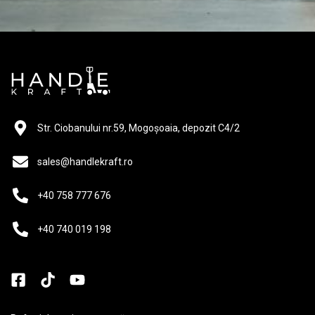
Str. Ciobanului nr.59, Mogoșoaia, depozit C4/2
sales@handlekraft.ro
+40 758 777 676
+40 740 019 198