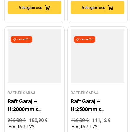
350kg/nivel
350kg/nivel
Adaugă în coș
Adaugă în coș
PROMOȚIE
PROMOȚIE
RAFTURI GARAJ
RAFTURI GARAJ
Raft Garaj –
Raft Garaj –
H:2000mm x
H:2500mm x
L:2820mm x
L:1020mm x
235,00
€
180,90
€
160,00
€
111,12
€
W:600mm,
W:600mm,