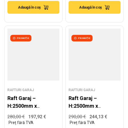
300kg/nivel
350kg/nivel
Adaugă în coș
Adaugă în coș
PROMOȚIE
PROMOȚIE
RAFTURI GARAJ
RAFTURI GARAJ
Raft Garaj –
Raft Garaj –
H:2500mm x
H:2500mm x
L:2520mm x
L:2820mm x
280,00
€
197,92
€
290,00
€
244,13
€
W:600mm,
W:600mm,