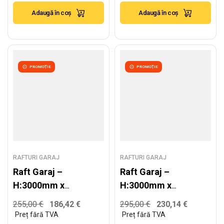
250kg/nivel
300kg/nivel
Adaugă în coș
Adaugă în coș
PROMOȚIE
PROMOȚIE
RAFTURI GARAJ
RAFTURI GARAJ
Raft Garaj –
Raft Garaj –
H:3000mm x
H:3000mm x
L:2220mm x
L:2520mm x
255,00
€
186,42
€
295,00
€
230,14
€
W:600mm,
W:600mm,