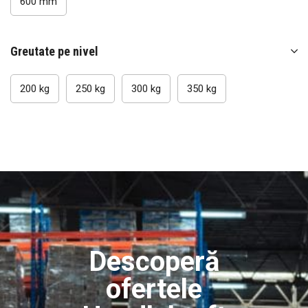
600 mm
Sisteme ghidare magazin
Rafturi de perete
Rafturi de mijloc (gondolă) pentru magazin
Greutate pe nivel
Rafturi fructe si legume
200 kg
250 kg
300 kg
350 kg
Coșuri promoționale
Rafturi pâine și patiserie
Tejghele magazin
Echipamente de ridicat si manipulat
Transpaleți electrici (lize electrice)
Transpaleți electrici cu catarg (lize electrice cu catarg)
Stivuitoare electrice noi
Descoperă
Transpaleți manuali
Transpalet manual tip foarfecă
ofertele
Transpaleți manuali cu catarg