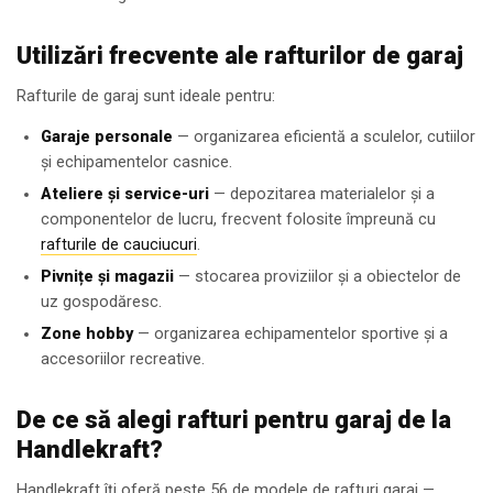
Utilizări frecvente ale rafturilor de garaj
Rafturile de garaj sunt ideale pentru:
Garaje personale
— organizarea eficientă a sculelor, cutiilor
și echipamentelor casnice.
Ateliere și service-uri
— depozitarea materialelor și a
componentelor de lucru, frecvent folosite împreună cu
rafturile de cauciucuri
.
Pivnițe și magazii
— stocarea proviziilor și a obiectelor de
uz gospodăresc.
Zone hobby
— organizarea echipamentelor sportive și a
accesoriilor recreative.
De ce să alegi rafturi pentru garaj de la
Handlekraft?
Handlekraft îți oferă peste 56 de modele de rafturi garaj —