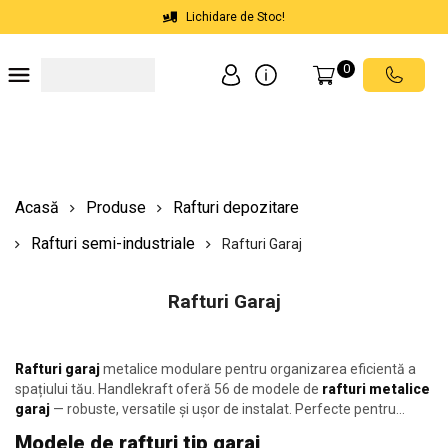
Lichidare de Stoc!
0
Soluții depozite
Soluții spații comerciale
Echipamente de ridicat
Scări mobile cu platformă
Acasă
Produse
Rafturi depozitare
Rafturi semi-industriale
Rafturi Garaj
Rafturi Garaj
Rafturi garaj
metalice modulare pentru organizarea eficientă a
spațiului tău. Handlekraft oferă 56 de modele de
rafturi metalice
garaj
— robuste, versatile și ușor de instalat. Perfecte pentru
depozitarea sculelor, cutiilor, anvelopelor și echipamentelor. Fac
Modele de rafturi tip garaj