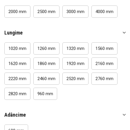
Rafturi Anvelope
2000 mm
2500 mm
3000 mm
4000 mm
Rafturi Garaj
Rafturi modulare metalice
Lungime
Rafturi depozitare paleți
Rafturi Mezzanine
1020 mm
1260 mm
1320 mm
1560 mm
Rafturi Cantilever
Rafturi Drive-in
1620 mm
1860 mm
1920 mm
2160 mm
Rafturi mobile pentru arhivă
2220 mm
2460 mm
2520 mm
2760 mm
Accesorii rafturi metalice
Rafturi magazin
2820 mm
960 mm
Accesorii rafturi comerciale
Coșuri de cumpărături
Adâncime
Rafturi perforate