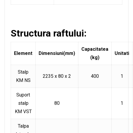
Structura raftului:
Capacitatea
Element
Dimensiuni(mm)
Unitati
(kg)
Stalp
2235 x 80 x 2
400
1
KM NS
Suport
stalp
80
1
KM VST
Talpa