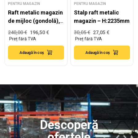
PENTRU MAGAZIN
PENTRU MAGAZIN
Raft metalic magazin
Stalp raft metalic
de mijloc (gondolă),
magazin – H:2235mm
alb – H:2235mm x
240,00
€
196,50
€
30,05
€
27,05
€
L:1250mm x B:500mm
+ 4x400mm
Adaugă în coș
Adaugă în coș
Descoperă
ofertele