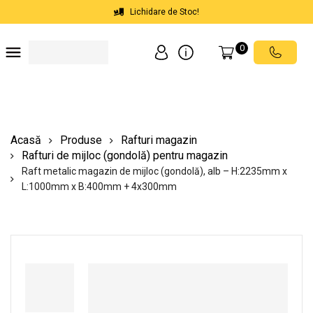
Lichidare de Stoc!
0
Soluții depozite
Soluții spații comerciale
Echipamente de ridicat
Scări mobile cu platformă
Acasă
Produse
Rafturi magazin
Rafturi de mijloc (gondolă) pentru magazin
Raft metalic magazin de mijloc (gondolă), alb – H:2235mm x
L:1000mm x B:400mm + 4x300mm