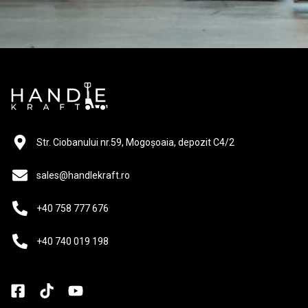
Str. Ciobanului nr.59, Mogoșoaia, depozit C4/2
sales@handlekraft.ro
+40 758 777 676
+40 740 019 198