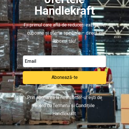
Handlekraft
Fii primul care află de reduceri exclusive,
cupoane și oferte speciale – direct în
inboxul tău!
Abonează-te
Prin abonarea la newsletter-ul ești de
acord cu Termenii și Condițiile
Handlekraft.