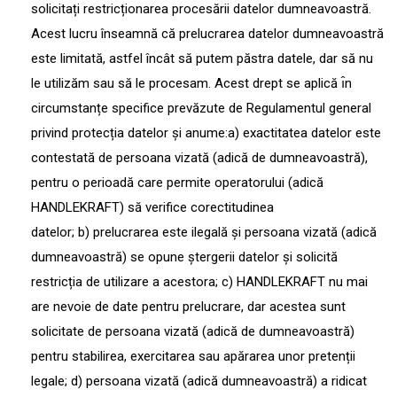
solicitați restricționarea procesării datelor dumneavoastră.
Acest lucru înseamnă că prelucrarea datelor dumneavoastră
este limitată, astfel încât să putem păstra datele, dar să nu
le utilizăm sau să le procesam. Acest drept se aplică ı̂n
circumstanțe specifice prevăzute de Regulamentul general
privind protecția datelor și anume:
a)
exactitatea datelor este
contestată de persoana vizată (adică de dumneavoastră),
pentru o perioadă care permite operatorului (adică
HANDLEKRAFT) să verifice corectitudinea
datelor;
b)
prelucrarea este ilegală și persoana vizată (adică
dumneavoastră) se opune ștergerii datelor și solicită
restricția de utilizare a acestora;
c)
HANDLEKRAFT nu mai
are nevoie de date pentru prelucrare, dar acestea sunt
solicitate de persoana vizată (adică de dumneavoastră)
pentru stabilirea, exercitarea sau apărarea unor pretenții
legale;
d)
persoana vizată (adică dumneavoastră) a ridicat