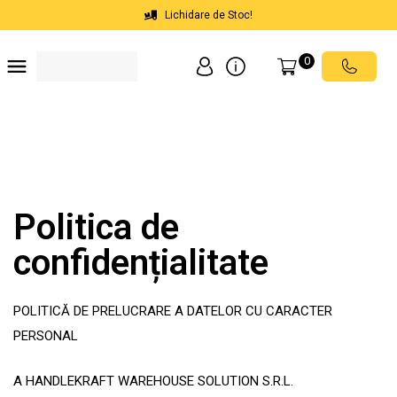
Lichidare de Stoc!
0
Soluții depozite
Soluții spații comerciale
Echipamente de ridicat
Scări mobile cu platformă
Politica de
confidențialitate
POLITICĂ DE PRELUCRARE A DATELOR CU CARACTER
PERSONAL
A HANDLEKRAFT WAREHOUSE SOLUTION S.R.L.