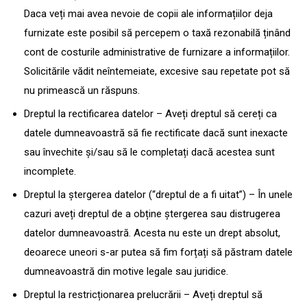
Daca veți mai avea nevoie de copii ale informațiilor deja
furnizate este posibil să percepem o taxă rezonabilă ținând
cont de costurile administrative de furnizare a informațiilor.
Solicitările vădit neîntemeiate, excesive sau repetate pot să
nu primească un răspuns.
Dreptul la rectificarea datelor – Aveți dreptul să cereți ca
datele dumneavoastră să fie rectificate dacă sunt inexacte
sau învechite și/sau să le completați dacă acestea sunt
incomplete.
Dreptul la ștergerea datelor (“dreptul de a fi uitat”) – În unele
cazuri aveți dreptul de a obține ștergerea sau distrugerea
datelor dumneavoastră. Acesta nu este un drept absolut,
deoarece uneori s-ar putea să fim forțați să păstram datele
dumneavoastră din motive legale sau juridice.
Dreptul la restricționarea prelucrării – Aveți dreptul să