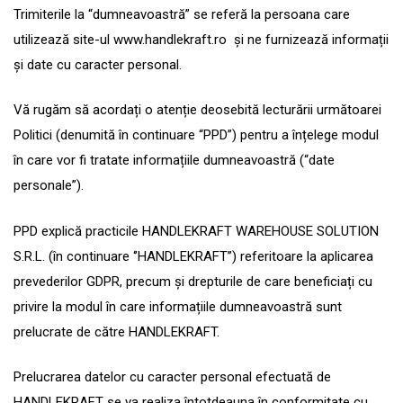
Trimiterile la “dumneavoastră” se referă la persoana care
utilizează site-ul www.handlekraft.ro și ne furnizează informații
și date cu caracter personal.
Vă rugăm să acordați o atenție deosebită lecturării următoarei
Politici (denumită în continuare “PPD”) pentru a înțelege modul
în care vor fi tratate informațiile dumneavoastră (“date
personale”).
PPD explică practicile HANDLEKRAFT WAREHOUSE SOLUTION
S.R.L. (în continuare ‘’HANDLEKRAFT’’) referitoare la aplicarea
prevederilor GDPR, precum și drepturile de care beneficiați cu
privire la modul în care informațiile dumneavoastră sunt
prelucrate de către HANDLEKRAFT.
Prelucrarea datelor cu caracter personal efectuată de
HANDLEKRAFT se va realiza întotdeauna în conformitate cu