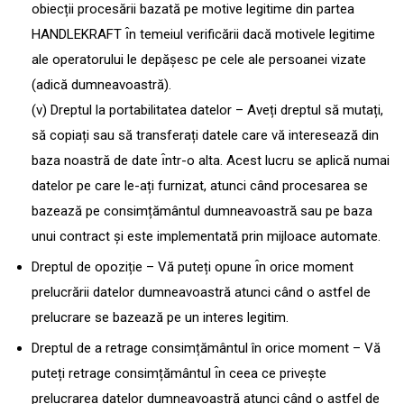
obiecții procesării bazată pe motive legitime din partea
HANDLEKRAFT ı̂n temeiul verificării dacă motivele legitime
ale operatorului le depășesc pe cele ale persoanei vizate
(adică dumneavoastră).
(v)
Dreptul la portabilitatea datelor – Aveți dreptul să mutați,
să copiați sau să transferați datele care vă interesează din
baza noastră de date ı̂ntr-o alta. Acest lucru se aplică numai
datelor pe care le-ați furnizat, atunci când procesarea se
bazează pe consimțământul dumneavoastră̆ sau pe baza
unui contract și este implementată prin mijloace automate.
Dreptul de opoziție – Vă puteți opune ı̂n orice moment
prelucrării datelor dumneavoastră atunci când o astfel de
prelucrare se bazează pe un interes legitim.
Dreptul de a retrage consimțământul în orice moment – Vă
puteți retrage consimțământul ı̂n ceea ce privește
prelucrarea datelor dumneavoastră atunci când o astfel de