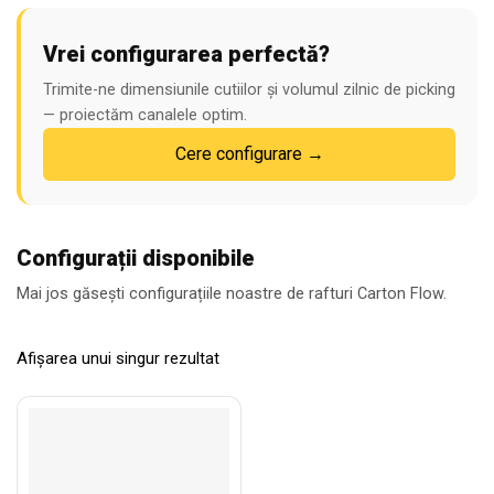
moderne. Handlekraft oferă configurare pe canale, proiectare 3D
și montaj la cheie.
Vrei configurarea perfectă?
Trimite-ne dimensiunile cutiilor și volumul zilnic de picking
— proiectăm canalele optim.
Cere configurare →
Configurații disponibile
Mai jos găsești configurațiile noastre de rafturi Carton Flow.
Afișarea unui singur rezultat