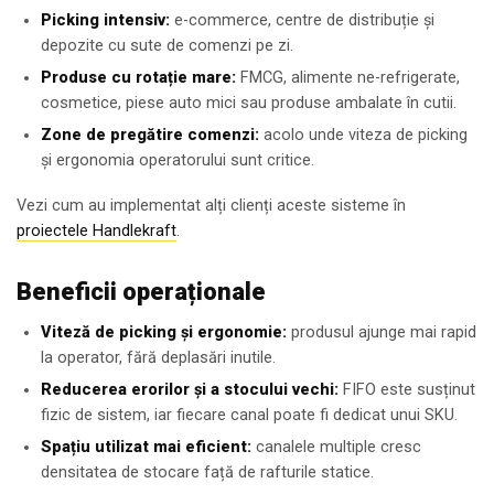
Picking intensiv:
e-commerce, centre de distribuție și
depozite cu sute de comenzi pe zi.
Produse cu rotație mare:
FMCG, alimente ne-refrigerate,
cosmetice, piese auto mici sau produse ambalate în cutii.
Zone de pregătire comenzi:
acolo unde viteza de picking
și ergonomia operatorului sunt critice.
Vezi cum au implementat alți clienți aceste sisteme în
proiectele Handlekraft
.
Beneficii operaționale
Viteză de picking și ergonomie:
produsul ajunge mai rapid
la operator, fără deplasări inutile.
Reducerea erorilor și a stocului vechi:
FIFO este susținut
fizic de sistem, iar fiecare canal poate fi dedicat unui SKU.
Spațiu utilizat mai eficient:
canalele multiple cresc
densitatea de stocare față de rafturile statice.