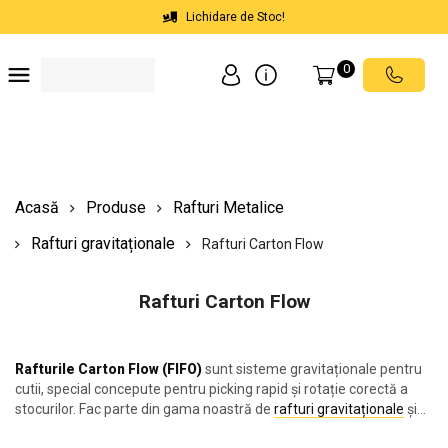
Lichidare de Stoc!
0
Soluții depozite
Soluții spații comerciale
Echipamente de ridicat
Scări mobile cu platformă
Acasă
Produse
Rafturi Metalice
Rafturi gravitaționale
Rafturi Carton Flow
Rafturi Carton Flow
Rafturile Carton Flow (FIFO)
sunt sisteme gravitaționale pentru
cutii, special concepute pentru picking rapid și rotație corectă a
stocurilor. Fac parte din gama noastră de
rafturi gravitaționale
și
reprezintă o componentă esențială a
soluțiilor de depozitare