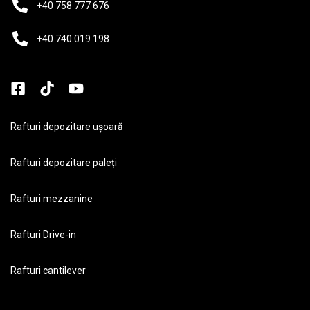
+40 758 777 676
Lize și cărucioare transport
Scări mobile cu platformă
+40 740 019 198
Oferte speciale
Necategorizate
Rafturi depozitare ușoară
Rafturi depozitare paleți
Rafturi mezzanine
Rafturi Drive-in
Rafturi cantilever