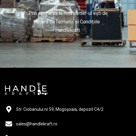
Rafturi de mijloc (gondolă) pentru magazin
Prin abonarea la newsletter-ul ești de
Rafturi fructe si legume
acord cu Termenii și Condițiile
Coșuri promoționale
Handlekraft.
Rafturi pâine și patiserie
Tejghele magazin
Echipamente de ridicat si manipulat
Transpaleți electrici (lize electrice)
Transpaleți electrici cu catarg (lize electrice cu catarg)
Stivuitoare electrice noi
Transpaleți manuali
Transpalet manual tip foarfecă
Str. Ciobanului nr.59, Mogoșoaia, depozit C4/2
Transpaleți manuali cu catarg
sales@handlekraft.ro
Accesorii echipamente de ridicare