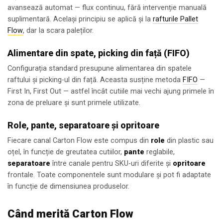
avansează automat — flux continuu, fără intervenție manuală
suplimentară. Același principiu se aplică și la
rafturile Pallet
Flow
, dar la scara paleților.
Alimentare din spate, picking din față (FIFO)
Configurația standard presupune alimentarea din spatele
raftului și picking-ul din față. Aceasta susține metoda
FIFO
—
First In, First Out — astfel încât cutiile mai vechi ajung primele în
zona de preluare și sunt primele utilizate.
Role, pante, separatoare și opritoare
Fiecare canal Carton Flow este compus din
role
din plastic sau
oțel, în funcție de greutatea cutiilor,
pante
reglabile,
separatoare
între canale pentru SKU-uri diferite și
opritoare
frontale. Toate componentele sunt modulare și pot fi adaptate
în funcție de dimensiunea produselor.
Când merită Carton Flow