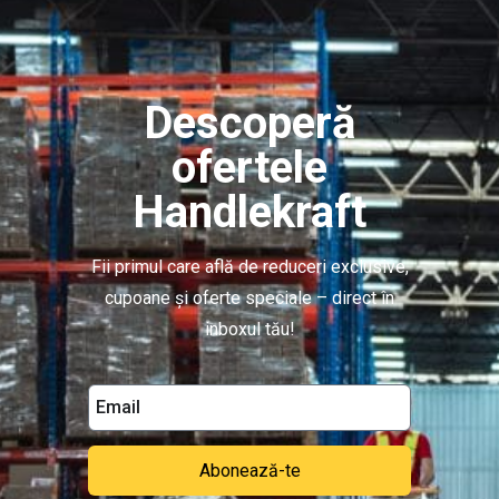
Rafturi Garaj
Rafturi modulare metalice
Rafturi depozitare paleți
Descoperă
Rafturi Mezzanine
Rafturi Cantilever
ofertele
Rafturi Drive-in
Handlekraft
Rafturi mobile pentru arhivă
Accesorii rafturi metalice
Fii primul care află de reduceri exclusive,
cupoane și oferte speciale – direct în
Rafturi magazin
inboxul tău!
Accesorii rafturi comerciale
Coșuri de cumpărături
Rafturi perforate
Sisteme ghidare magazin
Abonează-te
Rafturi de perete