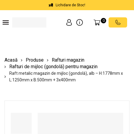
Lichidare de Stoc!
0
Soluții depozite
Soluții spații comerciale
Echipamente de ridicat
Scări mobile cu platformă
Acasă
Produse
Rafturi magazin
Rafturi de mijloc (gondolă) pentru magazin
Raft metalic magazin de mijloc (gondolă), alb – H:1778mm x
L:1250mm x B:500mm + 3x400mm