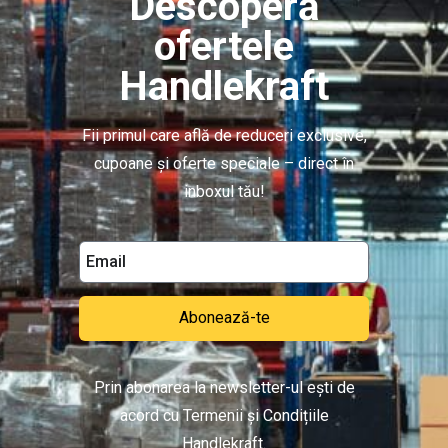
Descoperă
ofertele
Handlekraft
Fii primul care află de reduceri exclusive,
cupoane și oferte speciale – direct în
inboxul tău!
Abonează-te
Prin abonarea la newsletter-ul ești de
acord cu Termenii și Condițiile
Handlekraft.