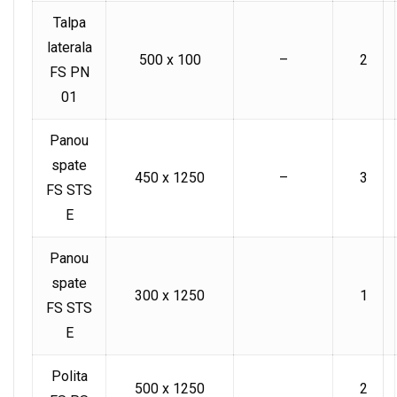
Talpa
laterala
500 x 100
–
2
FS PN
01
Panou
spate
450 x 1250
–
3
FS STS
E
Panou
spate
300 x 1250
1
FS STS
E
Polita
500 x 1250
2