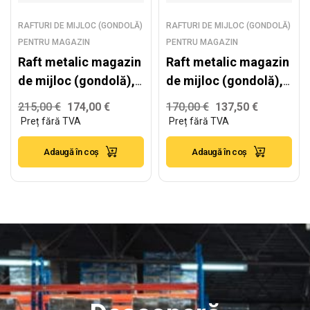
RAFTURI DE MIJLOC (GONDOLĂ)
RAFTURI DE MIJLOC (GONDOLĂ)
PENTRU MAGAZIN
PENTRU MAGAZIN
Raft metalic magazin
Raft metalic magazin
de mijloc (gondolă),
de mijloc (gondolă),
alb – H:1930mm x
gri antracit –
215,00
€
174,00
€
170,00
€
137,50
€
L:1000mm x B:500mm
H:2235mm x
L:1000mm x B:300mm
Adaugă în coș
Adaugă în coș