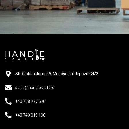
Str. Ciobanului nr.59, Mogoșoaia, depozit C4/2
sales@handlekraft.ro
+40 758 777 676
+40 740 019 198