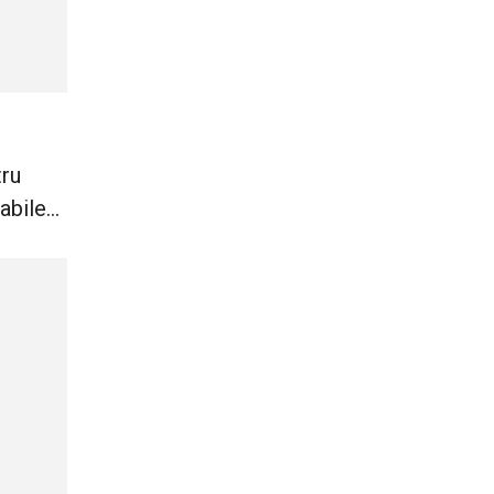
tru
abile