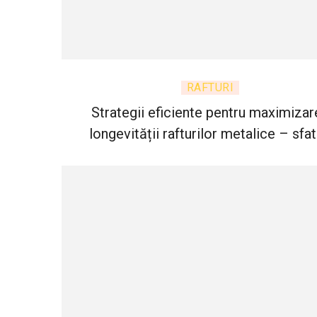
RAFTURI
Strategii eficiente pentru maximizar
longevității rafturilor metalice – sfat
practice și soluții de întreținere