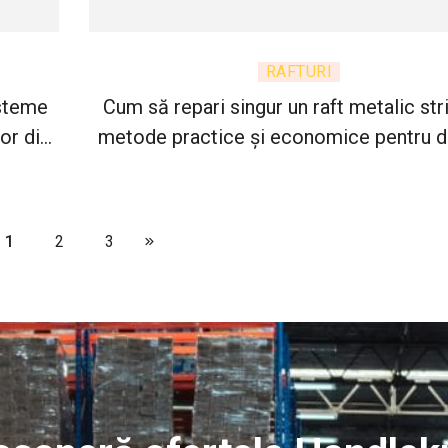
RAFTURI
isteme
Cum să repari singur un raft metalic str
or din
metode practice și economice pentru di
tipuri de deteriorări
1
2
3