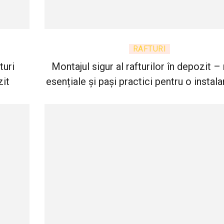
RAFTURI
turi
Montajul sigur al rafturilor în depozit – 
zit
esențiale și pași practici pentru o instal
respectă standardele de siguranț