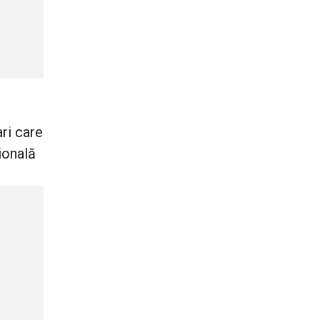
ari care
ională