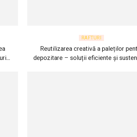
RAFTURI
ea
Reutilizarea creativă a paleților pen
uri
depozitare – soluții eficiente și susten
pentru spații organizate