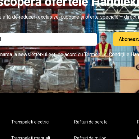
coperă ofertele Handlekr
re află de reduceri exclusive, cupoane și oferte speciale – direct î
Aboneaz
narea la newsletter-ul ești de acord cu Termenii și Condițiile Han
Transpaleti electrici
Rafturi de perete
P
Transpaleti manuali
Rafturi de mijloc
Î