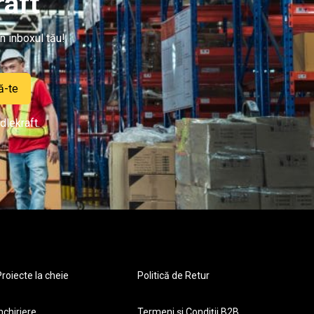
aft
n inboxul tău!
ă-te
dlekraft.
roiecte la cheie
Politică de Retur
nchiriere
Termeni și Condiții B2B