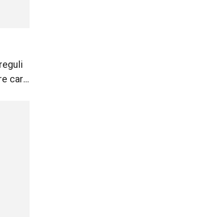
reguli
are care
ă