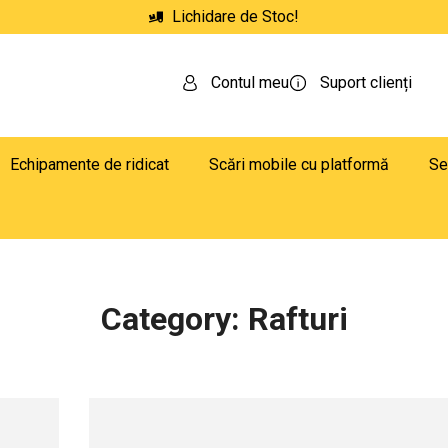
Lichidare de Stoc!
Contul meu
Suport clienți
Echipamente de ridicat
Scări mobile cu platformă
Se
Category: Rafturi