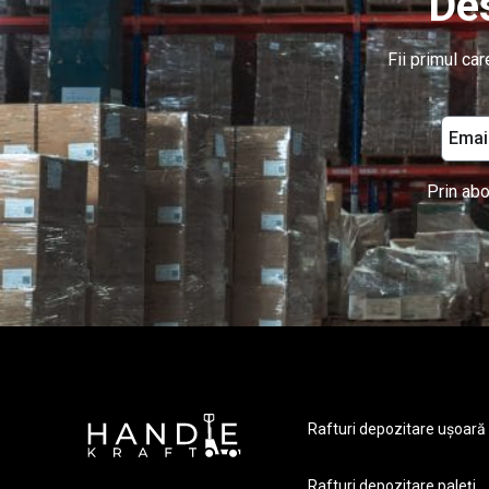
Des
Fii primul ca
Prin abo
Rafturi depozitare ușoară
Rafturi depozitare paleți