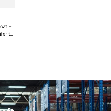
icat –
ferite