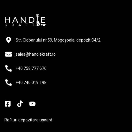
Str. Ciobanului nr.59, Mogoșoaia, depozit C4/2
sales@handlekraft.ro
+40 758 777 676
+40 740 019 198
Rafturi depozitare ușoară