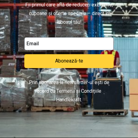
Fii primul care află de reduceri exclusive,
cupoane și oferte speciale – direct în
inboxul tău!
Abonează-te
Prin abonarea la newsletter-ul ești de
acord cu Termenii și Condițiile
Handlekraft.