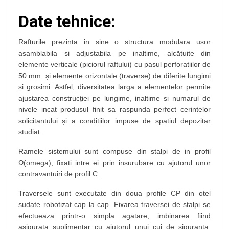
Date tehnice:
Rafturile prezinta in sine o structura modulara ușor
asamblabila si adjustabila pe inaltime, alcătuite din
elemente verticale (piciorul raftului) cu pasul perforatiilor de
50 mm. și elemente orizontale (traverse) de diferite lungimi
și grosimi. Astfel, diversitatea larga a elementelor permite
ajustarea construcției pe lungime, inaltime si numarul de
nivele incat produsul finit sa raspunda perfect cerintelor
solicitantului și a conditiilor impuse de spatiul depozitar
studiat.
Ramele sistemului sunt compuse din stalpi de in profil
Ω(omega), fixati intre ei prin insurubare cu ajutorul unor
contravantuiri de profil C.
Traversele sunt executate din doua profile CP din otel
sudate robotizat cap la cap. Fixarea traversei de stalpi se
efectueaza printr-o simpla agatare, imbinarea fiind
asigurata suplimentar cu ajutorul unui cui de siguranta.