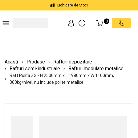
Lichidare de Stoc!
0
Soluții depozite
Soluții spații comerciale
Echipamente de ridicat
Scări mobile cu platformă
Acasă
Produse
Rafturi depozitare
Rafturi semi-industriale
Rafturi modulare metalice
Raft Polita ZS - H:2500mm x L:1980mm x W:1100mm,
300kg/nivel, nu include polite metalice