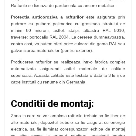
Rafturile se fixeaza de pardoseala cu ancore metalice.
Protectia anticoroziva a rafturilor
este asigurata prin
pudrare cu pulbere polimerica cu grosimea stratului de
minim 80 microni, astfel: stalpi: albastru RAL 5010,
traverse: portocaliu RAL 2004. La cererea dumneavoastra,
contra cost, va putem oferi orice culoare din gama RAL sau
galvanizarea materialelor (pentru exterior).
Producerea rafturilor se realizeaza intr-o fabrica complet
automatizata asigurand astfel materiale de calitate
superioara. Aceasta calitate este testata o data la 3 luni de
catre institutii cu renume din Germania
Conditii de montaj:
Zona in care se vor amplasa rafturile trebuie sa fie liber de
alte materiale, depozitul trebuie sa fie asigurat cu energie
electrica, sa fie iluminat corespunzator, echipa de montaj
sa aiba acces la grupuri sanitare, recipienti pentru