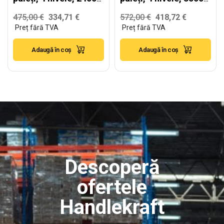
kg/nivel – H:6000mm
kg/nivel – H:6000mm
475,00
€
334,71
€
572,00
€
418,72
€
x L:1980mm x
x L:2880mm x
W:1100mm, 2400
W:1100mm, 3500
Adaugă în coș
Adaugă în coș
kg/nivel
kg/nivel
Descoperă
ofertele
Handlekraft