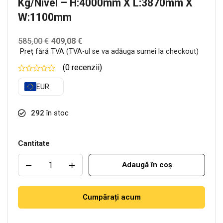
Kg/nivel – H:4000mm X L:3870mm X
W:1100mm
585,00
€
409,08
€
Preț fără TVA (TVA-ul se va adăuga sumei la checkout)
(0 recenzii)
EUR
292
în stoc
Cantitate
Adaugă în coș
Cumpărați acum