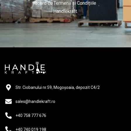
acord cu Termenii și Condițiile
Handlekraft.
Str. Ciobanului nr.59, Mogoșoaia, depozit C4/2
sales@handlekraft.ro
+40 758 777 676
+40 740 019 198