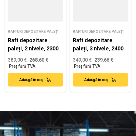
RAFTURI DEPOZITARE PALEȚI
RAFTURI DEPOZITARE PALEȚI
Raft depozitare
Raft depozitare
paleți, 2 nivele, 2300
paleți, 3 nivele, 2400
kg/nivel – H:2500mm
kg/nivel –
389,00
€
268,60
€
349,00
€
239,66
€
x L:3870mm x
H:4000mmx
W:1100mm
L:1980mm x
Adaugă în coș
Adaugă în coș
W:1100mm, 2400
kg/nivel