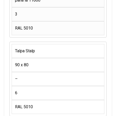
pana la 11600
3
RAL 5010
Talpa Stalp
90 x 80
–
6
RAL 5010