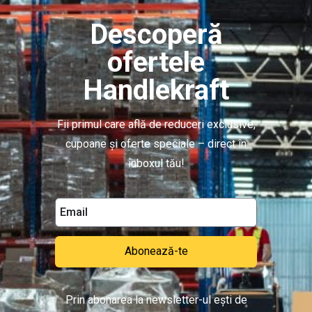
Descoperă
ofertele
Handlekraft
Fii primul care află de reduceri exclusive,
cupoane și oferte speciale – direct în
inboxul tău!
Abonează-te
Prin abonarea la newsletter-ul ești de