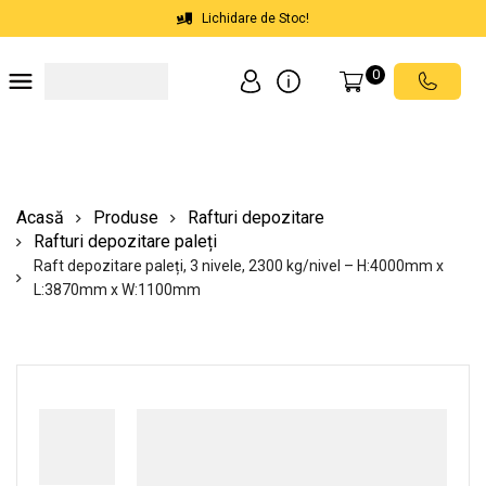
Lichidare de Stoc!
0
Soluții depozite
Soluții spații comerciale
Echipamente de ridicat
Scări mobile cu platformă
Acasă
Produse
Rafturi depozitare
Rafturi depozitare paleți
Raft depozitare paleți, 3 nivele, 2300 kg/nivel – H:4000mm x
L:3870mm x W:1100mm