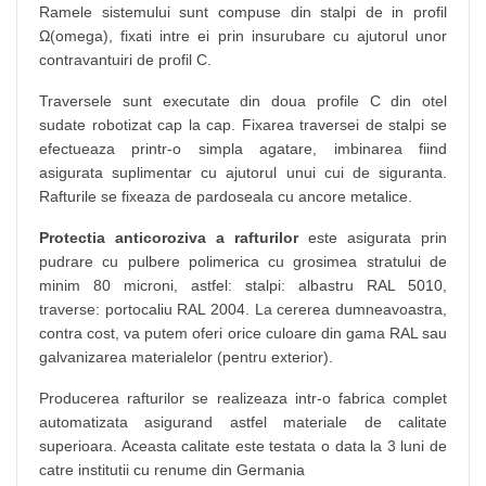
Ramele sistemului sunt compuse din stalpi de in profil
Ω(omega), fixati intre ei prin insurubare cu ajutorul unor
contravantuiri de profil C.
Traversele sunt executate din doua profile C din otel
sudate robotizat cap la cap. Fixarea traversei de stalpi se
efectueaza printr-o simpla agatare, imbinarea fiind
asigurata suplimentar cu ajutorul unui cui de siguranta.
Rafturile se fixeaza de pardoseala cu ancore metalice.
Protectia anticoroziva a rafturilor
este asigurata prin
pudrare cu pulbere polimerica cu grosimea stratului de
minim 80 microni, astfel: stalpi: albastru RAL 5010,
traverse: portocaliu RAL 2004. La cererea dumneavoastra,
contra cost, va putem oferi orice culoare din gama RAL sau
galvanizarea materialelor (pentru exterior).
Producerea rafturilor se realizeaza intr-o fabrica complet
automatizata asigurand astfel materiale de calitate
superioara. Aceasta calitate este testata o data la 3 luni de
catre institutii cu renume din Germania