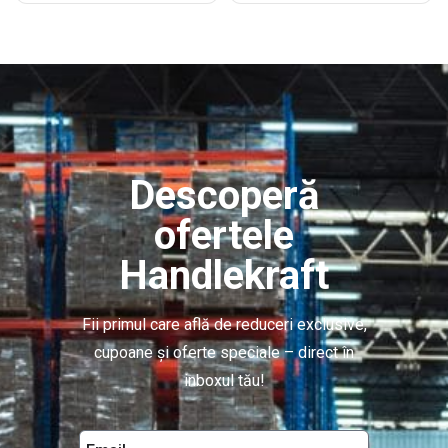
Descoperă
ofertele
Handlekraft
Fii primul care află de reduceri exclusive,
cupoane și oferte speciale – direct în
inboxul tău!