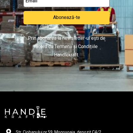
Abonează-te
Prin abonarea la newsletter-ul ești de
acord cu Termenii și Condițiile
Handlekraft.
Str. Ciobanului nr.59, Mogoșoaia, depozit C4/2