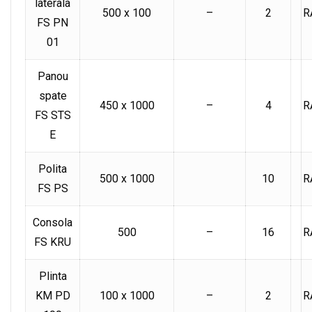
laterala
500 x 100
–
2
R
FS PN
01
Panou
spate
450 x 1000
–
4
R
FS STS
E
Polita
500 x 1000
10
R
FS PS
Consola
500
–
16
R
FS KRU
Plinta
KM PD
100 x 1000
–
2
R