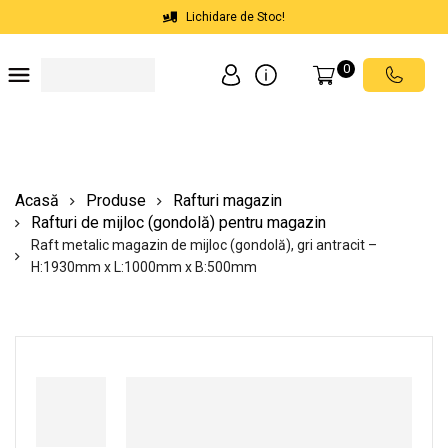
Lichidare de Stoc!
0
Soluții depozite
Soluții spații comerciale
Echipamente de ridicat
Scări mobile cu platformă
Acasă
Produse
Rafturi magazin
Rafturi de mijloc (gondolă) pentru magazin
Raft metalic magazin de mijloc (gondolă), gri antracit –
H:1930mm x L:1000mm x B:500mm