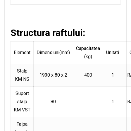
Structura raftului:
Capacitatea
Element
Dimensiuni(mm)
Unitati
(kg)
Stalp
1930 x 80 x 2
400
1
R
KM NS
Suport
stalp
80
1
R
KM VST
Talpa