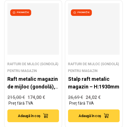
PROMOȚIE
PROMOȚIE
RAFTURI DE MIJLOC (GONDOLĂ)
RAFTURI DE MIJLOC (GONDOLĂ)
PENTRU MAGAZIN
PENTRU MAGAZIN
Raft metalic magazin
Stalp raft metalic
de mijloc (gondolă),
magazin – H:1930mm
alb – H:1930mm x
215,00
€
174,00
€
26,69
€
24,02
€
L:1000mm x B:500mm
Adaugă în coș
Adaugă în coș