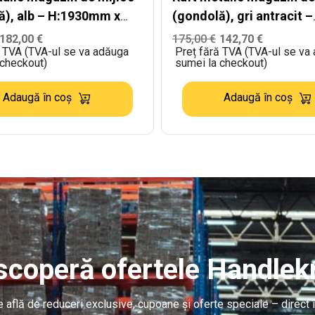
ă), alb – H:1930mm x
(gondolă), gri antracit –
mm x B:400mm
H:2235mm x L:1000mm 
182,00
€
175,00
€
142,70
€
ă TVA (TVA-ul se va adăuga
Preț fără TVA (TVA-ul se va
B:400mm + 4x300mm
 checkout)
sumei la checkout)
Adaugă în coș
Adaugă în coș
coperă ofertele Handlekr
re află de reduceri exclusive, cupoane și oferte speciale – direct î