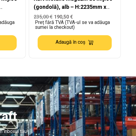
(gondolă), alb – H:2235mm x
x
L:1250mm x B:400mm
235,00
€
190,50
€
 adăuga
Preț fără TVA (TVA-ul se va adăuga
sumei la checkout)
Adaugă în coș
aft
n inboxul tău!