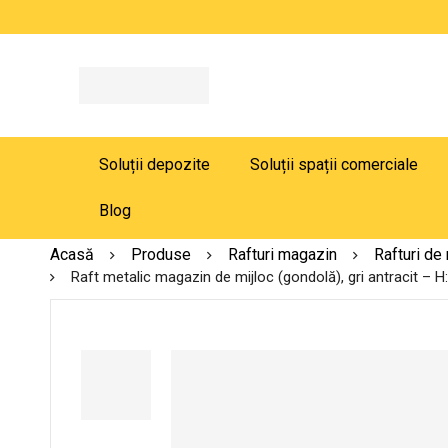
Soluții depozite
Soluții spații comerciale
Blog
Acasă
Produse
Rafturi magazin
Rafturi de
Raft metalic magazin de mijloc (gondolă), gri antracit