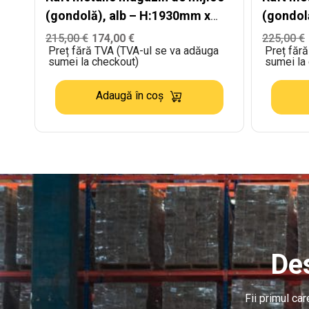
(gondolă), alb – H:1930mm x
(gondol
L:1000mm x B:500mm
L:1250
215,00
€
174,00
€
225,00
€
Preț fără TVA (TVA-ul se va adăuga
Preț făr
sumei la checkout)
sumei la
Adaugă în coș
Des
Fii primul ca