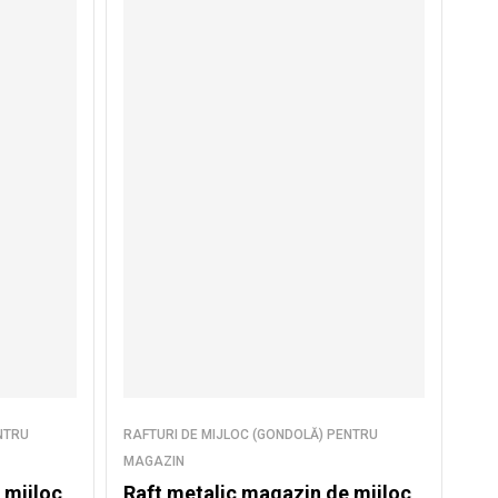
NTRU
RAFTURI DE MIJLOC (GONDOLĂ) PENTRU
MAGAZIN
 mijloc
Raft metalic magazin de mijloc