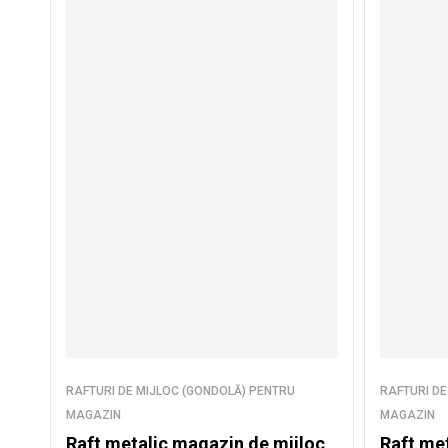
RAFTURI DE MIJLOC (GONDOLĂ) PENTRU
RAFTURI DE
MAGAZIN
MAGAZIN
Raft metalic magazin de mijloc
Raft me