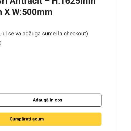
Gri Antracit – H:1625mm
m X W:500mm
-ul se va adăuga sumei la checkout)
)
Adaugă în coș
Cumpărați acum