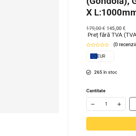
(gondolă), 
X L:1000m
179,00
€
145,00
€
Preț fără TVA (TVA
(0 recenzii
EUR
265
în stoc
Cantitate