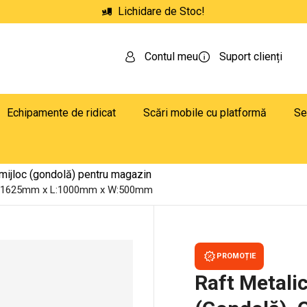
Lichidare de Stoc!
Contul meu
Suport clienți
Echipamente de ridicat
Scări mobile cu platformă
Se
 mijloc (gondolă) pentru magazin
 – H:1625mm x L:1000mm x W:500mm
PROMOȚIE
Raft Metali