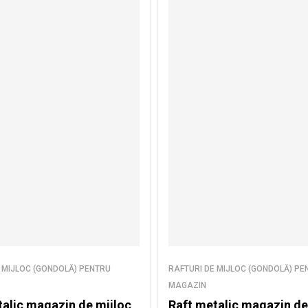
 MIJLOC (GONDOLĂ) PENTRU
RAFTURI DE MIJLOC (GONDOLĂ) PE
MAGAZIN
talic magazin de mijloc
Raft metalic magazin de