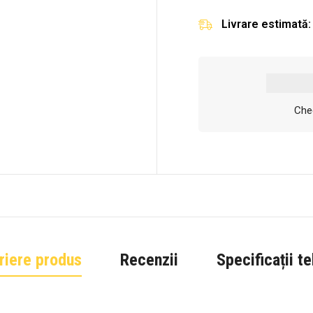
Livrare estimată:
Chec
riere produs
Recenzii
Specificații t