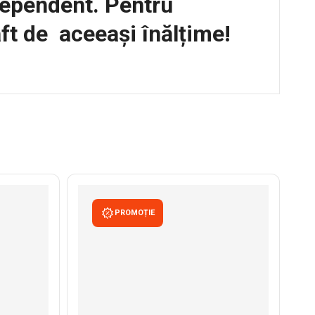
ndependent. Pentru
ft de aceeași înălțime!
PROMOȚIE