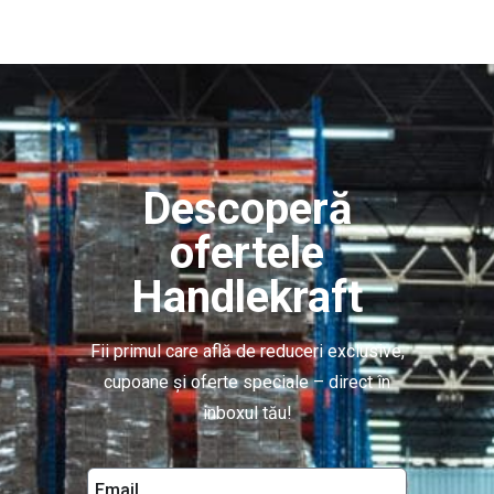
Descoperă
ofertele
Handlekraft
Fii primul care află de reduceri exclusive,
cupoane și oferte speciale – direct în
inboxul tău!