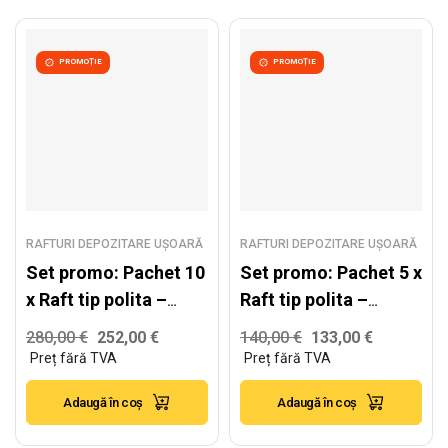
PROMOȚIE
PROMOȚIE
RAFTURI DEPOZITARE UȘOARĂ
RAFTURI DEPOZITARE UȘOARĂ
Set promo: Pachet 10
Set promo: Pachet 5 x
x Raft tip polita –
Raft tip polita –
H:1800mm x
H:1800mm x
280,00
€
252,00
€
140,00
€
133,00
€
L:900mm x W:450mm,
L:900mm x W:450mm,
polite MDF
polite MDF
Adaugă în coș
Adaugă în coș