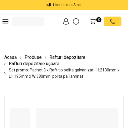
Lichidare de Stoc!
0
Soluții depozite
Soluții spații comerciale
Echipamente de ridicat
Scări mobile cu platformă
Acasă
Produse
Rafturi depozitare
Rafturi depozitare ușoară
Set promo: Pachet 3 x Raft tip polita galvanizat - H:2130mm x
L:1195mm x W:380mm, polita pal laminat