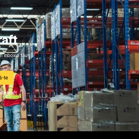
aft
n inboxul tău!
ă-te
dlekraft.