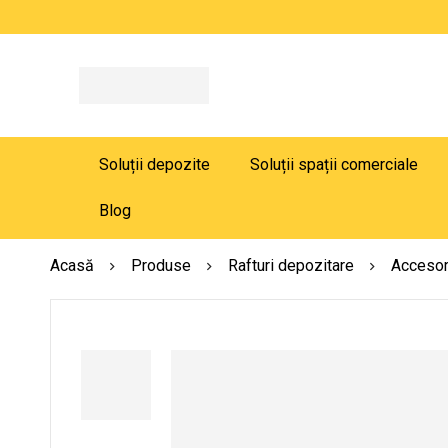
Soluții depozite
Soluții spații comerciale
Blog
Acasă
Produse
Rafturi depozitare
Accesori