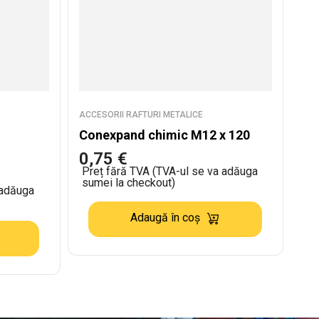
ACCESORII RAFTURI METALICE
Conexpand chimic M12 x 120
0,75
€
Preț fără TVA (TVA-ul se va adăuga
sumei la checkout)
 adăuga
Adaugă în coș