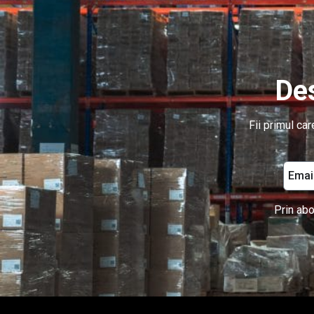
Des
Fii primul ca
Prin abo