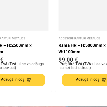
RAFTURI METALICE
ACCESORII RAFTURI METALICE
R – H:2500mm x
Rama HR – H:5000mm x
mm
W:1100mm
€
99,00
€
ă TVA (TVA-ul se va adăuga
Preț fără TVA (TVA-ul se va
 checkout)
sumei la checkout)
Adaugă în coș
Adaugă în coș