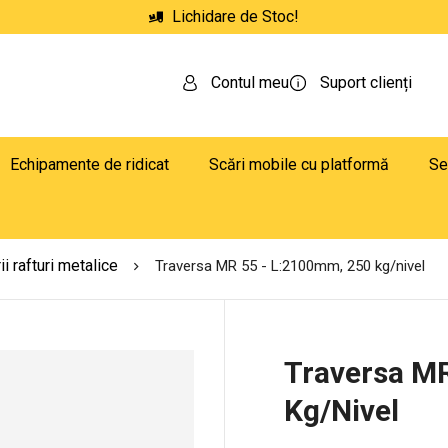
Lichidare de Stoc!
Contul meu
Suport clienți
Echipamente de ridicat
Scări mobile cu platformă
Se
i rafturi metalice
Traversa MR 55 - L:2100mm, 250 kg/nivel
Traversa M
Kg/nivel