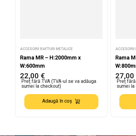
ACCESORII RAFTURI METALICE
ACCESORII 
Rama MR – H:2000mm x
Rama M
W:600mm
W:800
22,00
€
27,00
Preț fără TVA (TVA-ul se va adăuga
Preț făr
sumei la checkout)
sumei la
Adaugă în coș