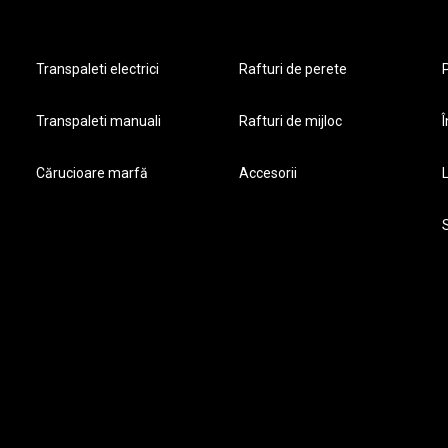
Transpaleti electrici
Rafturi de perete
P
Transpaleti manuali
Rafturi de mijloc
Î
Cărucioare marfă
Accesorii
S