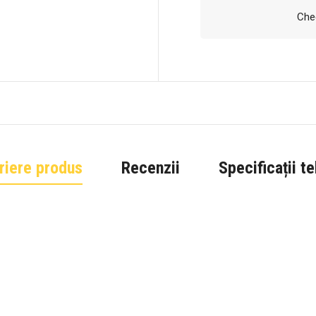
Chec
riere produs
Recenzii
Specificații t