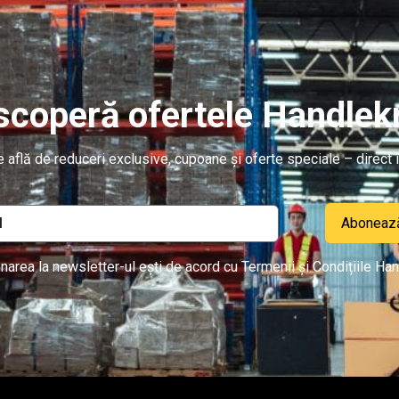
coperă ofertele Handlekr
re află de reduceri exclusive, cupoane și oferte speciale – direct î
Aboneaz
narea la newsletter-ul ești de acord cu Termenii și Condițiile Han