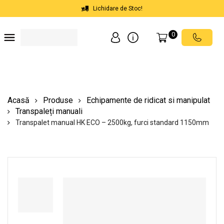
Lichidare de Stoc!
0
Soluții depozite
Soluții spații comerciale
Echipamente de ridicat
Scări mobile cu platformă
Acasă
Produse
Echipamente de ridicat si manipulat
Transpaleți manuali
Transpalet manual HK ECO – 2500kg, furci standard 1150mm