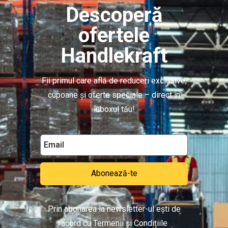
Descoperă
ofertele
Handlekraft
Fii primul care află de reduceri exclusive,
cupoane și oferte speciale – direct în
inboxul tău!
Abonează-te
Prin abonarea la newsletter-ul ești de
acord cu Termenii și Condițiile