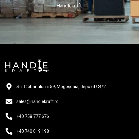
Handlekraft.
Str. Ciobanului nr.59, Mogoșoaia, depozit C4/2
sales@handlekraft.ro
+40 758 777 676
+40 740 019 198