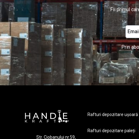
Fii primul ca
Prin abo
Rafturi depozitare ușoară
Rafturi depozitare paleți
Str. Ciobanului nr.59,