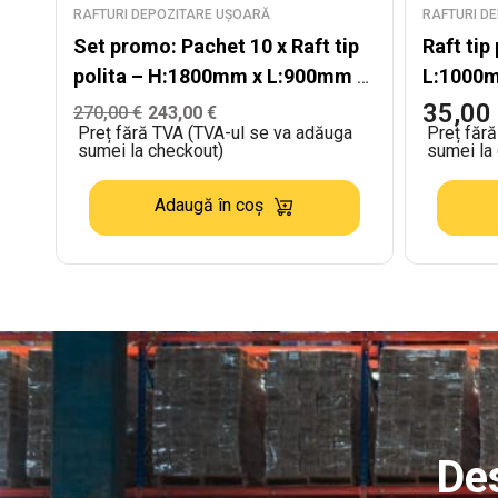
RAFTURI DEPOZITARE UȘOARĂ
RAFTURI D
Set promo: Pachet 10 x Raft tip
Raft tip
polita – H:1800mm x L:900mm x
L:1000m
W:400mm, polite MDF, negru
MDF
35,00
270,00
€
243,00
€
Preț fără TVA (TVA-ul se va adăuga
Preț făr
sumei la checkout)
sumei la
Adaugă în coș
Des