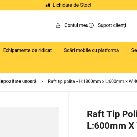
Lichidare de Stoc!
Contul meu
Suport clienți
Echipamente de ridicat
Scări mobile cu platformă
Se
depozitare ușoară
Raft tip polita - H:1800mm x L:600mm x W:
Raft Tip Po
L:600mm X 