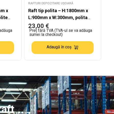
RAFTURI DEPOZITARE UȘOARĂ
mm x
Raft tip polita – H:1800mm x
lite
L:900mm x W:300mm, polita
MDF
23,00
€
 adăuga
Preț fără TVA (TVA-ul se va adăuga
sumei la checkout)
Adaugă în coș
aft