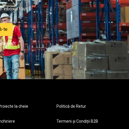
n inboxul tău!
ă-te
dlekraft.
roiecte la cheie
Politică de Retur
nchiriere
Termeni și Condiții B2B