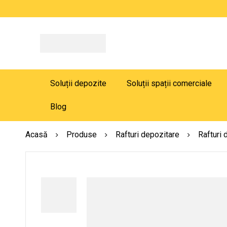
Soluții depozite
Soluții spații comerciale
Blog
Acasă
Produse
Rafturi depozitare
Rafturi 