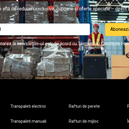
re află de reduceri exclusive, cupoane și oferte speciale – direct î
Aboneaz
narea la newsletter-ul ești de acord cu Termenii și Condițiile Han
Transpaleti electrici
Rafturi de perete
P
Transpaleti manuali
Rafturi de mijloc
Î