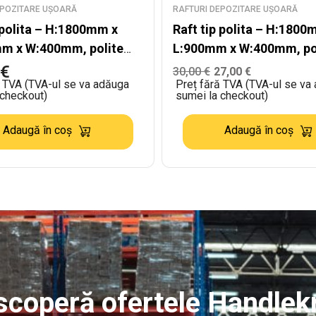
EPOZITARE UȘOARĂ
RAFTURI DEPOZITARE UȘOARĂ
 polita – H:1800mm x
Raft tip polita – H:1800
m x W:400mm, polite
L:900mm x W:400mm, po
MDF, negru
€
30,00
€
27,00
€
ă TVA (TVA-ul se va adăuga
Preț fără TVA (TVA-ul se va
 checkout)
sumei la checkout)
Adaugă în coș
Adaugă în coș
coperă ofertele Handlekr