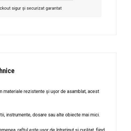
kout sigur și securizat garantat
ehnice
din materiale rezistente și ușor de asamblat, acest
utii, instrumente, dosare sau alte obiecte mai mici.
nea, raftul este ușor de întreținut și curățat, fiind