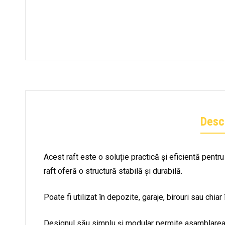
Desc
Acest raft este o soluție practică și eficientă pentr
raft oferă o structură stabilă și durabilă.
Poate fi utilizat în depozite, garaje, birouri sau chi
Designul său simplu și modular permite asamblarea ra