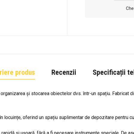
Chec
riere produs
Recenzii
Specificații t
u organizarea și stocarea obiectelor dvs. într-un spațiu. Fabricat 
ar în locuințe, oferind un spațiu suplimentar de depozitare pentru c
pidă și ușoară, fără a fi necesare instrumente speciale. De aseme