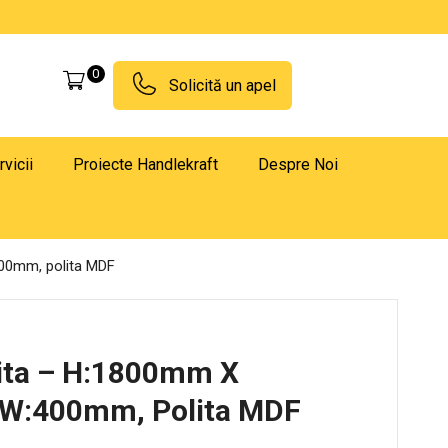
0
Solicită un apel
rvicii
Proiecte Handlekraft
Despre Noi
400mm, polita MDF
lita – H:1800mm X
W:400mm, Polita MDF