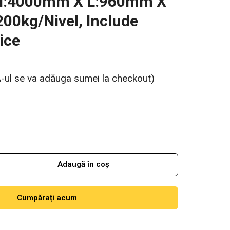
 H:4000mm X L:960mm X
00kg/nivel, Include
ice
-ul se va adăuga sumei la checkout)
Adaugă în coș
Cumpărați acum