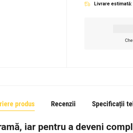
Livrare estimată:
Chec
riere produs
Recenzii
Specificații t
ramă, iar pentru a deveni compl