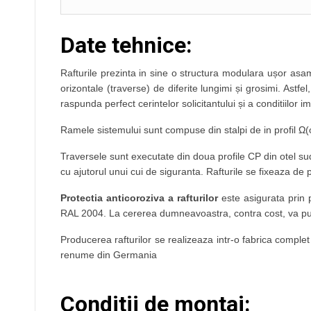
Date tehnice:
Rafturile prezinta in sine o structura modulara ușor asamb
orizontale (traverse) de diferite lungimi și grosimi. Astf
raspunda perfect cerintelor solicitantului și a conditiilor 
Ramele sistemului sunt compuse din stalpi de in profil Ω(om
Traversele sunt executate din doua profile CP din otel sud
cu ajutorul unui cui de siguranta. Rafturile se fixeaza d
Protectia anticoroziva a rafturilor
este asigurata prin p
RAL 2004. La cererea dumneavoastra, contra cost, va put
Producerea rafturilor se realizeaza intr-o fabrica complet 
renume din Germania
Conditii de montaj: