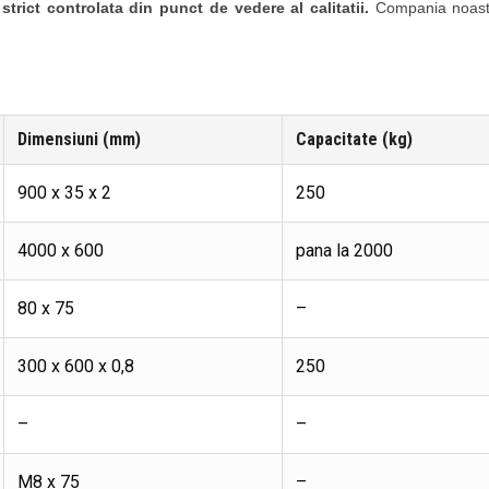
strict controlata din punct de vedere al calitatii.
Compania noastr
Dimensiuni (mm)
Capacitate (kg)
900 x 35 x 2
250
4000 x 600
pana la 2000
80 x 75
–
300 x 600 x 0,8
250
–
–
M8 x 75
–