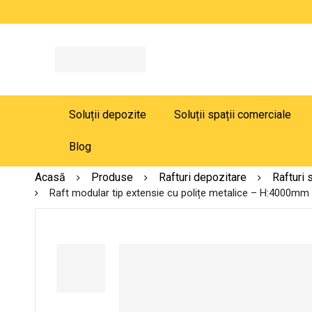
Soluții depozite
Soluții spații comerciale
Blog
Acasă
Produse
Rafturi depozitare
Rafturi 
Raft modular tip extensie cu polițe metalice – H:4000mm