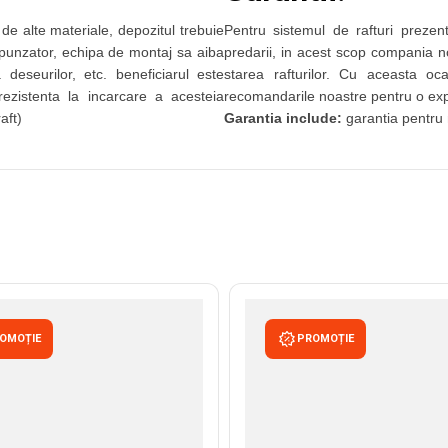
 de alte materiale, depozitul trebuie
Pentru sistemul de rafturi preze
espunzator, echipa de montaj sa aiba
predarii, in acest scop compania n
 deseurilor, etc. beneficiarul este
starea rafturilor. Cu aceasta oc
rezistenta la incarcare a acesteia
recomandarile noastre pentru o expl
aft)
Garantia include:
garantia pentru 
OMOȚIE
PROMOȚIE