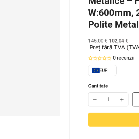
Metalice –
W:600mm, 2
Polite Metal
145,00
€
102,04
€
Preț fără TVA (TVA
0 recenzii
EUR
Cantitate