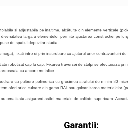
labila si adjustabila pe inaltime, alcătuite din elemente verticale (pici
el, diversitatea larga a elementelor permite ajustarea construcției pe lun
impuse de spatiul depozitar studiat.
ega), fixati intre ei prin insurubare cu ajutorul unor contravantuiri de p
ate robotizat cap la cap. Fixarea traversei de stalpi se efectueaza pri
e pardoseala cu ancore metalice.
udrare cu pulbere polimerica cu grosimea stratului de minim 80 microni
em oferi orice culoare din gama RAL sau galvanizarea materialelor (pe
automatizata asigurand astfel materiale de calitate superioara. Aceasta c
Garantii: