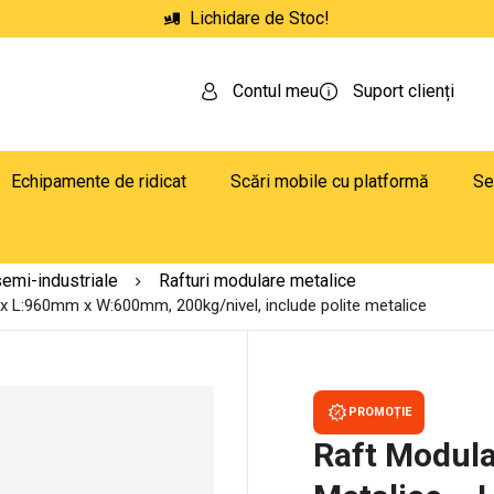
Lichidare de Stoc!
Contul meu
Suport clienți
Echipamente de ridicat
Scări mobile cu platformă
Se
semi-industriale
Rafturi modulare metalice
 x L:960mm x W:600mm, 200kg/nivel, include polite metalice
PROMOȚIE
Raft Modula