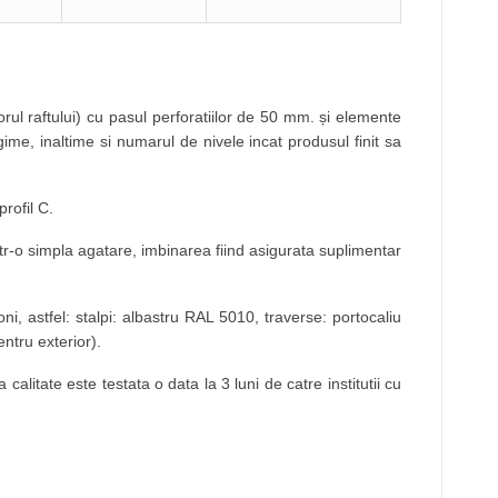
orul raftului) cu pasul perforatiilor de 50 mm. și elemente
gime, inaltime si numarul de nivele incat produsul finit sa
rofil C.
ntr-o simpla agatare, imbinarea fiind asigurata suplimentar
, astfel: stalpi: albastru RAL 5010, traverse: portocaliu
ntru exterior).
alitate este testata o data la 3 luni de catre institutii cu