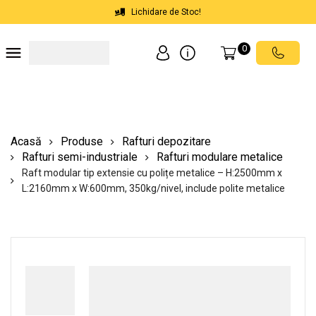
Lichidare de Stoc!
0
Soluții depozite
Soluții spații comerciale
Echipamente de ridicat
Scări mobile cu platformă
Acasă
Produse
Rafturi depozitare
Rafturi semi-industriale
Rafturi modulare metalice
Raft modular tip extensie cu polițe metalice – H:2500mm x
L:2160mm x W:600mm, 350kg/nivel, include polite metalice