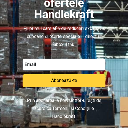
ofertele
Handlekraft
Fii primul care află de reduceri exclusive,
cupoane și oferte speciale – direct în
inboxul tău!
Abonează-te
Prin abonarea la newsletter-ul ești de
acord cu Termenii și Condițiile
Handlekraft.