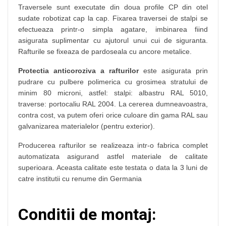
Traversele sunt executate din doua profile CP din otel
sudate robotizat cap la cap. Fixarea traversei de stalpi se
efectueaza printr-o simpla agatare, imbinarea fiind
asigurata suplimentar cu ajutorul unui cui de siguranta.
Rafturile se fixeaza de pardoseala cu ancore metalice.
Protectia anticoroziva a rafturilor
este asigurata prin
pudrare cu pulbere polimerica cu grosimea stratului de
minim 80 microni, astfel: stalpi: albastru RAL 5010,
traverse: portocaliu RAL 2004. La cererea dumneavoastra,
contra cost, va putem oferi orice culoare din gama RAL sau
galvanizarea materialelor (pentru exterior).
Producerea rafturilor se realizeaza intr-o fabrica complet
automatizata asigurand astfel materiale de calitate
superioara. Aceasta calitate este testata o data la 3 luni de
catre institutii cu renume din Germania
Conditii de montaj: