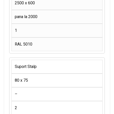
2500 x 600
pana la 2000
1
RAL 5010
Suport Stalp
80 x 75
–
2