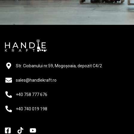
Str. Ciobanului nr.59, Mogoșoaia, depozit C4/2
sales@handlekraft.ro
+40 758 777 676
+40 740 019 198