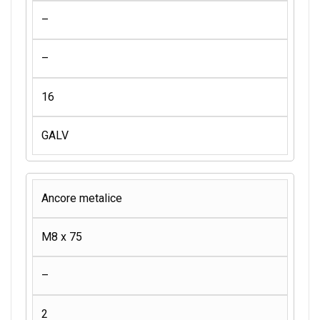
–
–
16
GALV
Ancore metalice
M8 x 75
–
2