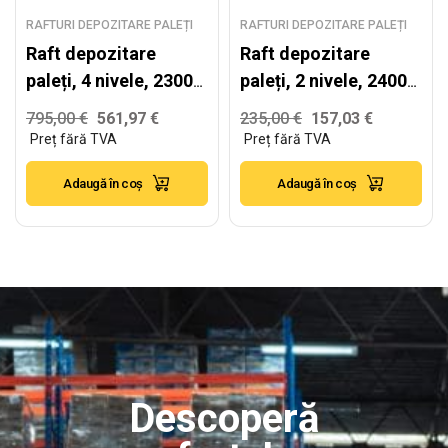
RAFTURI DEPOZITARE PALEȚI
RAFTURI DEPOZITARE PALEȚI
Raft depozitare
Raft depozitare
paleți, 4 nivele, 2300
paleți, 2 nivele, 2400
kg/nivel – H:6000mm
kg/nivel – H:2500mm
795,00
€
561,97
€
235,00
€
157,03
€
x L:3870mm x
x L:1980mm x
W:1100mm
W:1100mm, 2400
Adaugă în coș
Adaugă în coș
kg/nivel
Descoperă