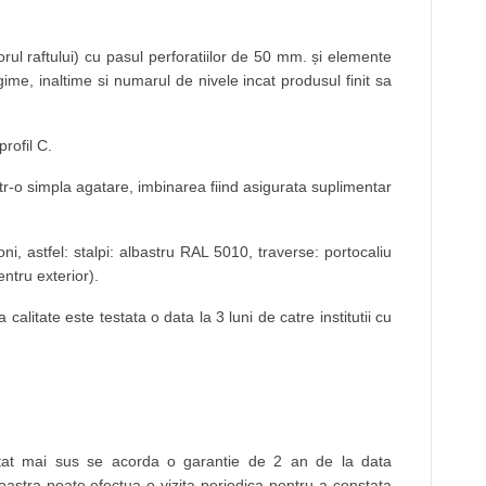
orul raftului) cu pasul perforatiilor de 50 mm. și elemente
gime, inaltime si numarul de nivele incat produsul finit sa
rofil C.
ntr-o simpla agatare, imbinarea fiind asigurata suplimentar
, astfel: stalpi: albastru RAL 5010, traverse: portocaliu
ntru exterior).
alitate este testata o data la 3 luni de catre institutii cu
ntat mai sus se acorda o garantie de 2 an de la data
oastra poate efectua o vizita periodica pentru a constata