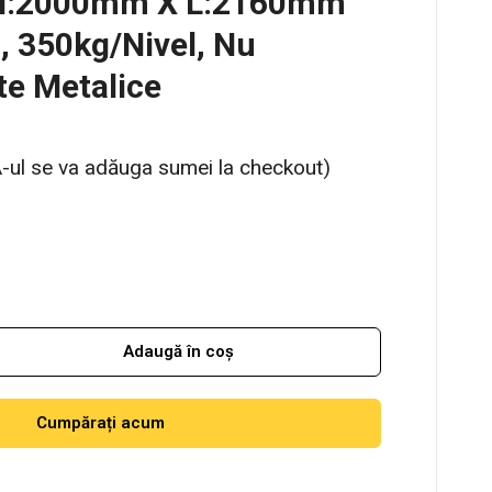
 H:2000mm X L:2160mm
 350kg/nivel, Nu
te Metalice
-ul se va adăuga sumei la checkout)
Adaugă în coș
Cumpărați acum