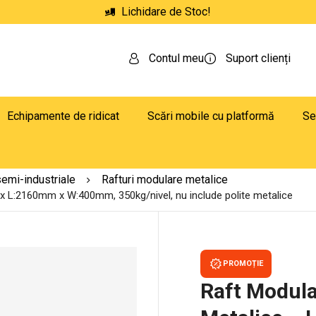
Lichidare de Stoc!
Contul meu
Suport clienți
Echipamente de ridicat
Scări mobile cu platformă
Se
semi-industriale
Rafturi modulare metalice
 x L:2160mm x W:400mm, 350kg/nivel, nu include polite metalice
PROMOȚIE
Raft Modula