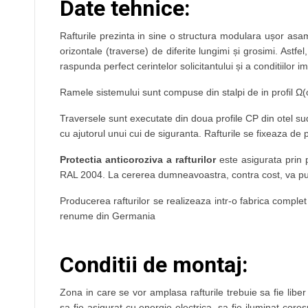
Date tehnice:
Rafturile prezinta in sine o structura modulara ușor asamb
orizontale (traverse) de diferite lungimi și grosimi. Astf
raspunda perfect cerintelor solicitantului și a conditiilor 
Ramele sistemului sunt compuse din stalpi de in profil Ω(om
Traversele sunt executate din doua profile CP din otel sud
cu ajutorul unui cui de siguranta. Rafturile se fixeaza d
Protectia anticoroziva a rafturilor
este asigurata prin p
RAL 2004. La cererea dumneavoastra, contra cost, va put
Producerea rafturilor se realizeaza intr-o fabrica complet 
renume din Germania
Conditii de montaj:
Zona in care se vor amplasa rafturile trebuie sa fie liber
sa fie asigurat cu energie electrica, sa fie iluminat cor