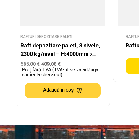
RAFTURI DEPOZITARE PALEȚI
RAFTUR
Raft depozitare paleți, 3 nivele,
Raftu
2300 kg/nivel – H:4000mm x
L:3870mm x W:1100mm
585,00
€
409,08
€
Preț fără TVA (TVA-ul se va adăuga
sumei la checkout)
Adaugă în coș