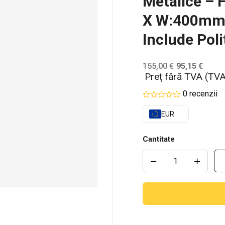
Metalice –
X W:400mm,
Include Poli
155,00
€
95,15
€
Preț fără TVA (TVA
0 recenzii
EUR
Cantitate