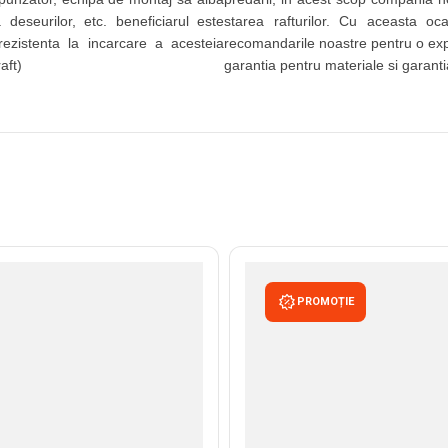
 deseurilor, etc. beneficiarul este
starea rafturilor. Cu aceasta oc
rezistenta la incarcare a acesteia
recomandarile noastre pentru o expl
aft)
garantia pentru materiale si garant
PROMOȚIE