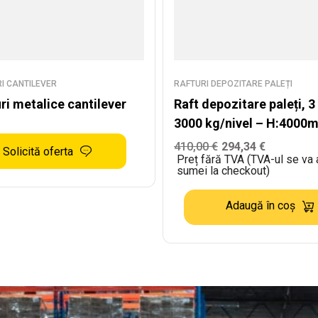
I CANTILEVER
RAFTURI DEPOZITARE PALEȚI
ri metalice cantilever
Raft depozitare paleți, 3 
3000 kg/nivel – H:4000
L:2880mm x W:1100mm,
410,00
€
294,34
€
Solicită oferta
Preț fără TVA (TVA-ul se va
kg/nivel
sumei la checkout)
Adaugă în coș