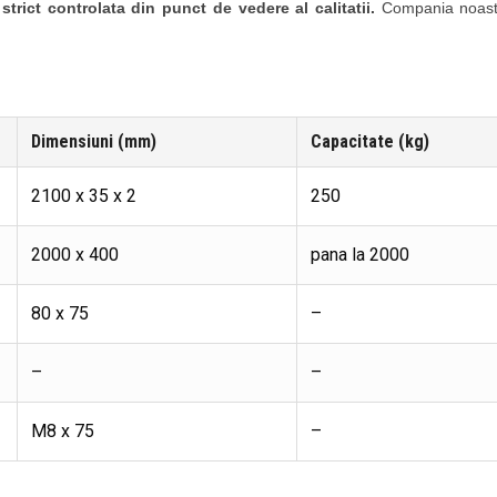
strict controlata din punct de vedere al calitatii.
Compania noastr
Dimensiuni (mm)
Capacitate (kg)
2100 x 35 x 2
250
2000 x 400
pana la 2000
80 x 75
–
–
–
M8 x 75
–