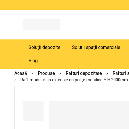
Soluții depozite
Soluții spații comerciale
Blog
Acasă
Produse
Rafturi depozitare
Rafturi 
Raft modular tip extensie cu polițe metalice – H:2000mm