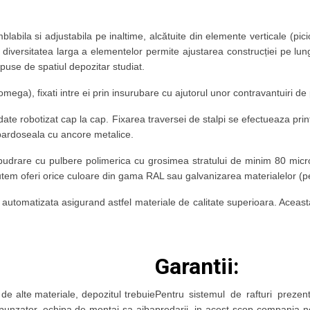
labila si adjustabila pe inaltime, alcătuite din elemente verticale (pici
el, diversitatea larga a elementelor permite ajustarea construcției pe lun
impuse de spatiul depozitar studiat.
ega), fixati intre ei prin insurubare cu ajutorul unor contravantuiri de p
ate robotizat cap la cap. Fixarea traversei de stalpi se efectueaza pri
e pardoseala cu ancore metalice.
udrare cu pulbere polimerica cu grosimea stratului de minim 80 microni
em oferi orice culoare din gama RAL sau galvanizarea materialelor (pe
automatizata asigurand astfel materiale de calitate superioara. Aceasta c
Garantii:
 de alte materiale, depozitul trebuie
Pentru sistemul de rafturi preze
espunzator, echipa de montaj sa aiba
predarii, in acest scop compania n