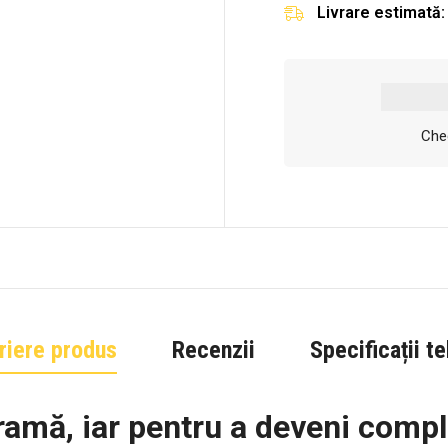
Livrare estimată:
Chec
riere produs
Recenzii
Specificații t
ramă, iar pentru a deveni compl