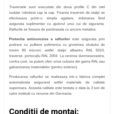
Traversele sunt executate din doua profile C din otel
sudate robotizat cap la cap. Fixarea traversei de stalpi se
efectueaza printr-o simpla agatare, imbinarea fiind
asigurata suplimentar cu ajutorul unui cui de siguranta.
Rafturile se fixeaza de pardoseala cu ancore metalice.
Protectia anticoroziva a rafturilor
este asigurata prin
pudrare cu pulbere polimerica cu grosimea stratului de
minim 80 microni, astfel: stalpi: albastru RAL 5010,
traverse: portocaliu RAL 2004. La cererea dumneavoastra,
contra cost, va putem oferi orice culoare din gama RAL sau
galvanizarea materialelor (pentru exterior).
Producerea rafturilor se realizeaza intr-o fabrica complet
automatizata asigurand astfel materiale de calitate
superioara. Aceasta calitate este testata o data la 3 luni de
catre institutii cu renume din Germania
Conditii de montaj: