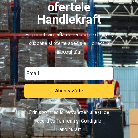
ofertele
Handlekraft
Fii primul care află de reduceri exclusive,
cupoane și oferte speciale – direct în
inboxul tău!
Abonează-te
Prin abonarea la newsletter-ul ești de
acord cu Termenii și Condițiile
Handlekraft.