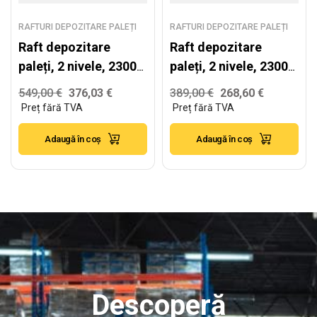
RAFTURI DEPOZITARE PALEȚI
RAFTURI DEPOZITARE PALEȚI
Raft depozitare
Raft depozitare
paleți, 2 nivele, 2300
paleți, 2 nivele, 2300
kg/nivel – H:2500mm
kg/nivel – H:2500mm
549,00
€
376,03
€
389,00
€
268,60
€
x L:5760mm x
x L:3870mm x
W:1100mm
W:1100mm
Adaugă în coș
Adaugă în coș
Descoperă