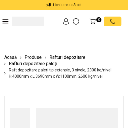
Lichidare de Stoc!
0
Soluții depozite
Soluții spații comerciale
Echipamente de ridicat
Scări mobile cu platformă
Acasă
Produse
Rafturi depozitare
Rafturi depozitare paleți
Raft depozitare paleți tip extensie, 3 nivele, 2300 kg/nivel –
H:4000mm x L:3690mm x W:1100mm, 2600 kg/nivel