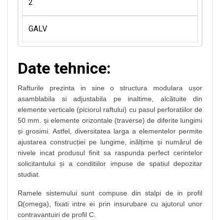
2
GALV
Date tehnice:
Rafturile prezinta in sine o structura modulara ușor
asamblabila si adjustabila pe inaltime, alcătuite din
elemente verticale (piciorul raftului) cu pasul perforatiilor de
50 mm. și elemente orizontale (traverse) de diferite lungimi
și grosimi. Astfel, diversitatea larga a elementelor permite
ajustarea construcției pe lungime, inălțime și numărul de
nivele incat produsul finit sa raspunda perfect cerintelor
solicitantului și a conditiilor impuse de spatiul depozitar
studiat.
Ramele sistemului sunt compuse din stalpi de in profil
Ω(omega), fixati intre ei prin insurubare cu ajutorul unor
contravantuiri de profil C.