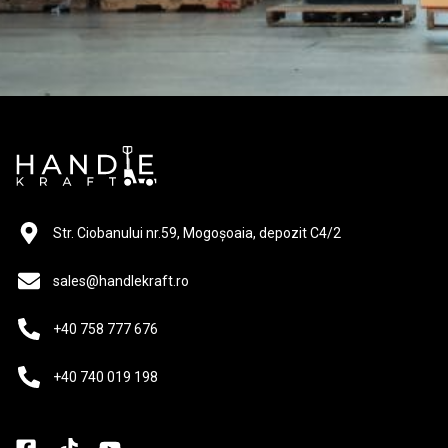
Str. Ciobanului nr.59, Mogoșoaia, depozit C4/2
sales@handlekraft.ro
+40 758 777 676
+40 740 019 198