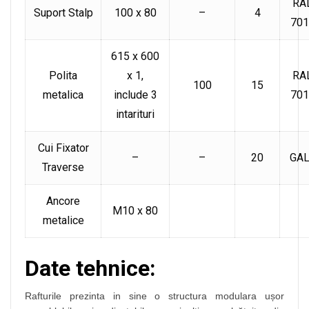
RA
Suport Stalp
100 x 80
–
4
701
615 x 600
Polita
x 1,
RA
100
15
metalica
include 3
701
intarituri
Cui Fixator
–
–
20
GAL
Traverse
Ancore
M10 x 80
metalice
Date tehnice:
Rafturile prezinta in sine o structura modulara ușor