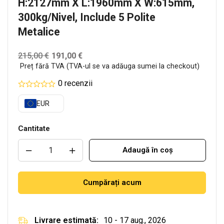
H:2127mm X L:1960mm X W:615mm,
300kg/nivel, Include 5 Polite
Metalice
215,00
€
191,00
€
Preț fără TVA (TVA-ul se va adăuga sumei la checkout)
0 recenzii
EUR
Cantitate
Adaugă în coș
Cumpărați acum
Livrare estimată:
10 - 17 aug., 2026