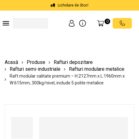
Lichidare de Stoc!
0
Soluții depozite
Soluții spații comerciale
Echipamente de ridicat
Scări mobile cu platformă
Acasă
Produse
Rafturi depozitare
Rafturi semi-industriale
Rafturi modulare metalice
Raft modular calitate premium – H:2127mm x L:1960mm x
W:615mm, 300kg/nivel, include 5 polite metalice