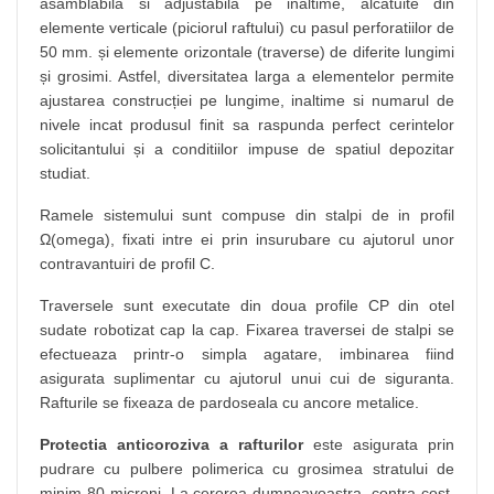
asamblabila si adjustabila pe inaltime, alcătuite din
elemente verticale (piciorul raftului) cu pasul perforatiilor de
50 mm. și elemente orizontale (traverse) de diferite lungimi
și grosimi. Astfel, diversitatea larga a elementelor permite
ajustarea construcției pe lungime, inaltime si numarul de
nivele incat produsul finit sa raspunda perfect cerintelor
solicitantului și a conditiilor impuse de spatiul depozitar
studiat.
Ramele sistemului sunt compuse din stalpi de in profil
Ω(omega), fixati intre ei prin insurubare cu ajutorul unor
contravantuiri de profil C.
Traversele sunt executate din doua profile CP din otel
sudate robotizat cap la cap. Fixarea traversei de stalpi se
efectueaza printr-o simpla agatare, imbinarea fiind
asigurata suplimentar cu ajutorul unui cui de siguranta.
Rafturile se fixeaza de pardoseala cu ancore metalice.
Protectia anticoroziva a rafturilor
este asigurata prin
pudrare cu pulbere polimerica cu grosimea stratului de
minim 80 microni. La cererea dumneavoastra, contra cost,