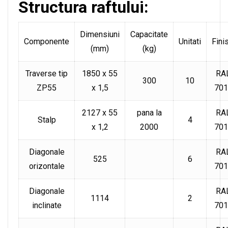
Structura raftului:
Dimensiuni
Capacitate
Componente
Unitati
Fini
(mm)
(kg)
Traverse tip
1850 x 55
RA
300
10
ZP55
x 1,5
701
2127 x 55
pana la
RA
Stalp
4
x 1,2
2000
701
Diagonale
RA
525
6
orizontale
701
Diagonale
RA
1114
2
inclinate
701