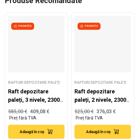
Produse Recomandate
PROMOȚIE
PROMOȚIE
RAFTURI DEPOZITARE PALEȚI
RAFTURI DEPOZITARE PALEȚI
Raft depozitare
Raft depozitare
paleți, 3 nivele, 2300
paleți, 2 nivele, 2300
kg/nivel – H:4000mm
kg/nivel – 2500mm x
585,00
€
409,08
€
525,00
€
376,03
€
x L:3870mm x
L:6870mm x
W:1100mm
W:1100mm
Adaugă în coș
Adaugă în coș