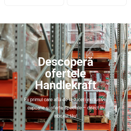
Descoperă
ofertele
Handlekraft
Fii primul care află de reduceri exclusive,
cupoane și oferte speciale – direct în
inboxul tău!