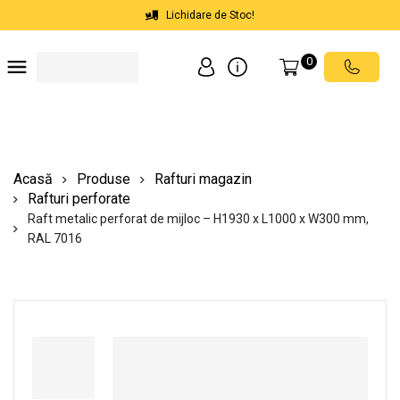
Lichidare de Stoc!
0
Soluții depozite
Soluții spații comerciale
Echipamente de ridicat
Scări mobile cu platformă
Acasă
Produse
Rafturi magazin
Rafturi perforate
Raft metalic perforat de mijloc – H1930 x L1000 x W300 mm,
RAL 7016