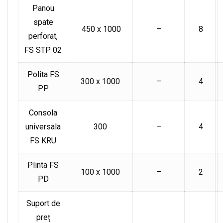
Panou
spate
450 x 1000
–
8
perforat,
FS STP 02
Polita FS
300 x 1000
–
4
PP
Consola
universala
300
–
4
FS KRU
Plinta FS
100 x 1000
–
2
PD
Suport de
preț