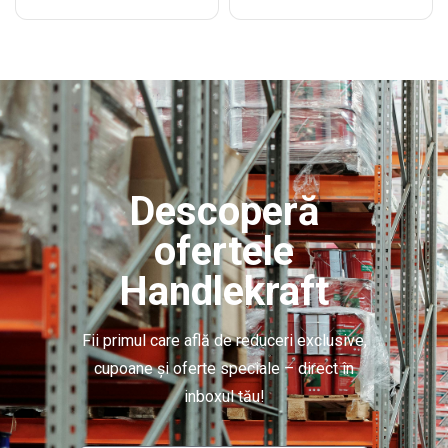
Descoperă
ofertele
Handlekraft
Fii primul care află de reduceri exclusive,
cupoane și oferte speciale – direct în
inboxul tău!