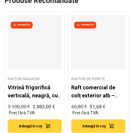
Produse Recomandate
PROMOȚIE
PROMOȚIE
RAFTURI MAGAZIN
RAFTURI DE PERETE
Vitrină frigorifică
Raft comercial de
verticală, neagră, cu
colț exterior alb –
2 uși din sticlă –
H:2240mm x
3.100,00
€
2.883,00
€
60,80
€
51,68
€
H:2100mm x
W:490mm
L:1562mm x
Adaugă în coș
Adaugă în coș
W:770mm