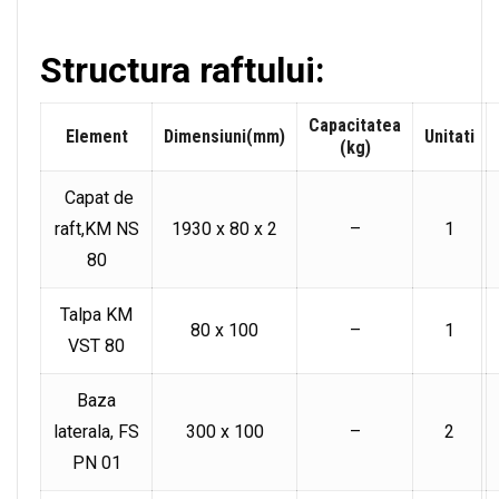
Structura raftului:
Capacitatea
Element
Dimensiuni(mm)
Unitati
(kg)
Capat de
raft,KM NS
1930 x 80 x 2
–
1
80
Talpa KM
80 x 100
–
1
VST 80
Baza
laterala, FS
300 x 100
–
2
PN 01