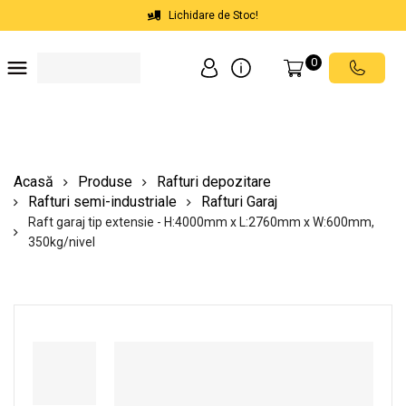
Lichidare de Stoc!
0
Soluții depozite
Soluții spații comerciale
Echipamente de ridicat
Scări mobile cu platformă
Acasă
Produse
Rafturi depozitare
Rafturi semi-industriale
Rafturi Garaj
Raft garaj tip extensie - H:4000mm x L:2760mm x W:600mm,
350kg/nivel