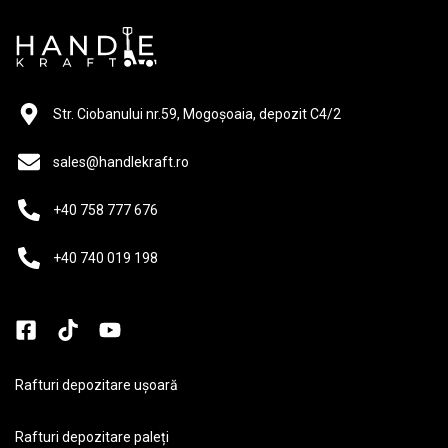
Str. Ciobanului nr.59, Mogoșoaia, depozit C4/2
sales@handlekraft.ro
+40 758 777 676
+40 740 019 198
Rafturi depozitare ușoară
Rafturi depozitare paleți