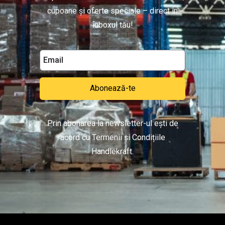
cupoane și oferte speciale – direct în
inboxul tău!
Abonează-te
Prin abonarea la newsletter-ul ești de
acord cu Termenii și Condițiile
Handlekraft.