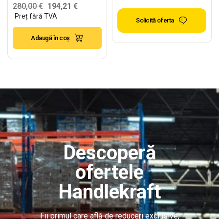
kg/nivel – H:2500mm
280,00
€
194,21
€
x L:2880mm x
Solicită oferta
W:1100mm, 3000
Adaugă în coș
kg/nivel
Descoperă
ofertele
Handlekraft
Fii primul care află de reduceri exclusive,