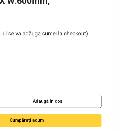
 X W:600mm,
-ul se va adăuga sumei la checkout)
Adaugă în coș
Cumpărați acum