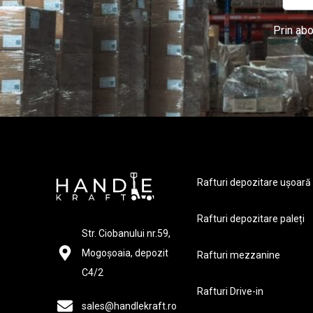
Prin abo
Rafturi depozitare ușoară
Rafturi depozitare paleți
Str. Ciobanului nr.59,
Mogoșoaia, depozit
Rafturi mezzanine
C4/2
Rafturi Drive-in
sales@handlekraft.ro