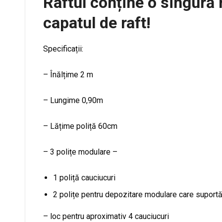
Raftul conține o singură 
capatul de raft!
Specificații:
– Înălțime 2 m
– Lungime 0,90m
– Lățime poliță 60cm
– 3 polițe modulare –
1 poliță cauciucuri
2 polițe pentru depozitare modulare care suportă
– loc pentru aproximativ 4 cauciucuri