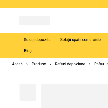
Soluții depozite
Soluții spații comerciale
Blog
Acasă
Produse
Rafturi depozitare
Rafturi 