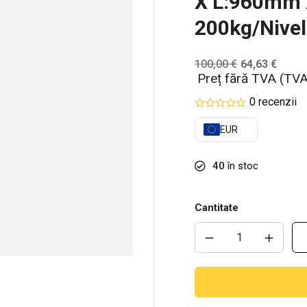
X L:960mm
200kg/nivel
100,00
€
64,63
€
Preț fără TVA (TVA
0 recenzii
EUR
40
în stoc
Cantitate