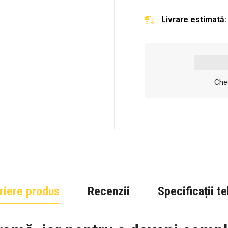
Livrare estimată:
Chec
riere produs
Recenzii
Specificații t