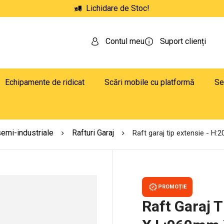
Lichidare de Stoc!
Contul meu
Suport clienți
Echipamente de ridicat
Scări mobile cu platformă
Se
semi-industriale
Rafturi Garaj
Raft garaj tip extensie - 
PROMOȚIE
Raft Garaj 