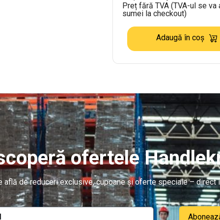
Preț fără TVA (TVA-ul se va
sumei la checkout)
Adaugă în coș
coperă ofertele Handlekr
re află de reduceri exclusive, cupoane și oferte speciale – direct î
Aboneaz