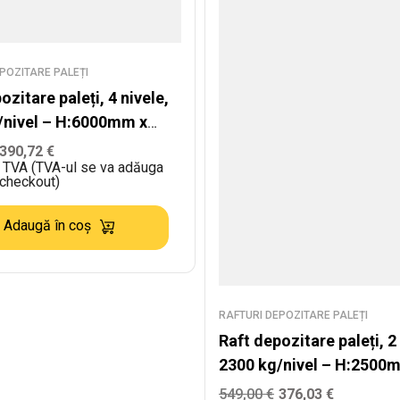
POZITARE PALEȚI
ozitare paleți, 4 nivele,
/nivel – H:6000mm x
0mm, 3000
390,72
€
ă TVA (TVA-ul se va adăuga
 checkout)
Adaugă în coș
RAFTURI DEPOZITARE PALEȚI
Raft depozitare paleți, 2 
2300 kg/nivel – H:2500
L:5760mm x W:1100mm
549,00
€
376,03
€