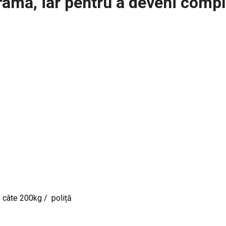
ramă, iar pentru a deveni compl
 câte 200kg / poliță