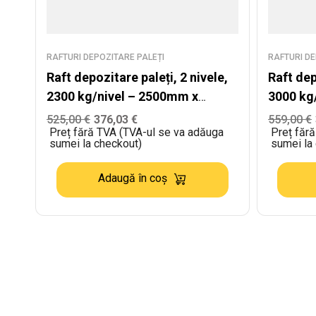
RAFTURI DEPOZITARE PALEȚI
RAFTURI DE
Raft depozitare paleți, 2 nivele,
Raft dep
2300 kg/nivel – 2500mm x
3000 kg
L:6870mm x W:1100mm
L:2880mm x W:110
525,00
€
376,03
€
559,00
€
Preț fără TVA (TVA-ul se va adăuga
Preț făr
kg/nivel
sumei la checkout)
sumei la
Adaugă în coș