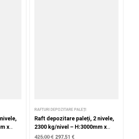
RAFTURI DEPOZITARE PALEȚI
nivele,
Raft depozitare paleți, 2 nivele,
mm x
2300 kg/nivel – H:3000mm x
L:3870mm x W:1100mm
425,00
€
297,51
€