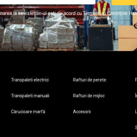
narea la newsletter-ul ești de acord cu Termenii și Condițiile Han
Transpaleti electrici
Rafturi de perete
P
Transpaleti manuali
Rafturi de mijloc
Î
Cărucioare marfă
Accesorii
S