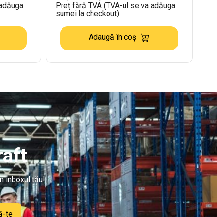
 adăuga
Preț fără TVA (TVA-ul se va adăuga
sumei la checkout)
Adaugă în coș
aft
n inboxul tău!
ă-te