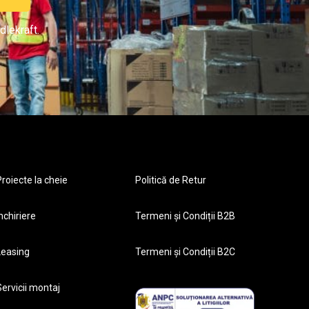
dlekraft.
roiecte la cheie
Politică de Retur
nchiriere
Termeni și Condiții B2B
Leasing
Termeni și Condiții B2C
ervicii montaj