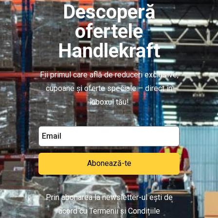
Descoperă
ofertele
Handlekraft
Fii primul care află de reduceri exclusive,
cupoane și oferte speciale – direct în
inboxul tău!
Abonează-te
Prin abonarea la newsletter-ul ești de
acord cu Termenii și Condițiile