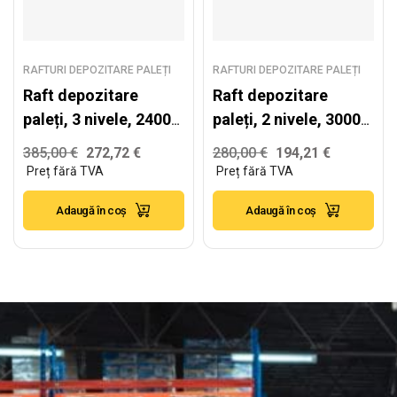
RAFTURI DEPOZITARE PALEȚI
RAFTURI DEPOZITARE PALEȚI
Raft depozitare
Raft depozitare
paleți, 3 nivele, 2400
paleți, 2 nivele, 3000
kg/nivel – H:5000mm
kg/nivel – H:2500mm
385,00
€
272,72
€
280,00
€
194,21
€
x L:1980mm x
x L:2880mm x
W:1100mm, 2400
W:1100mm, 3000
Adaugă în coș
Adaugă în coș
kg/nivel
kg/nivel