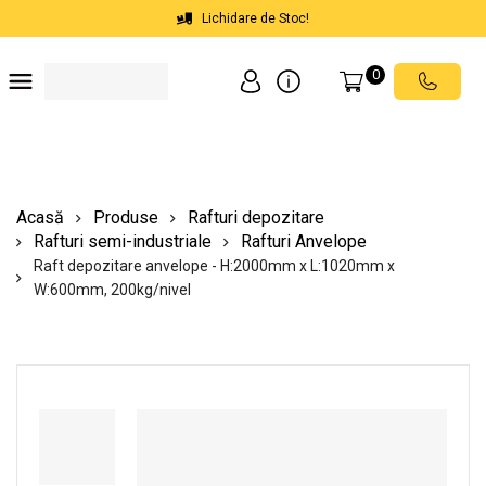
Lichidare de Stoc!
0
Soluții depozite
Soluții spații comerciale
Echipamente de ridicat
Scări mobile cu platformă
Acasă
Produse
Rafturi depozitare
Rafturi semi-industriale
Rafturi Anvelope
Raft depozitare anvelope - H:2000mm x L:1020mm x
W:600mm, 200kg/nivel