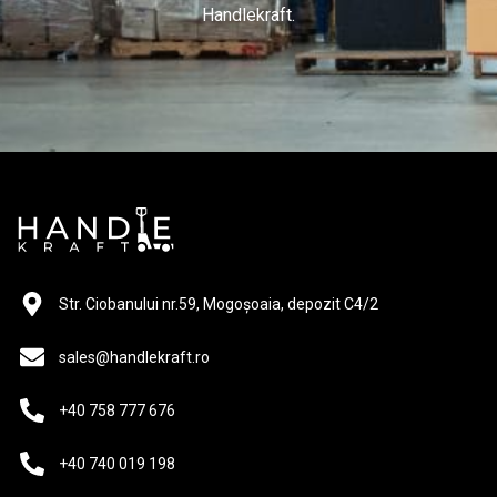
Handlekraft.
Str. Ciobanului nr.59, Mogoșoaia, depozit C4/2
sales@handlekraft.ro
+40 758 777 676
+40 740 019 198