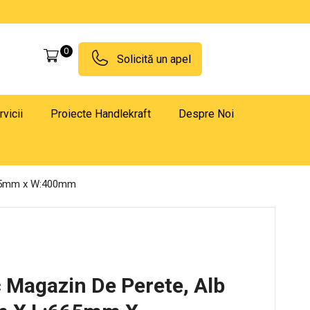
0
Solicită un apel
rvicii
Proiecte Handlekraft
Despre Noi
:665mm x W:400mm
c Magazin De Perete, Alb