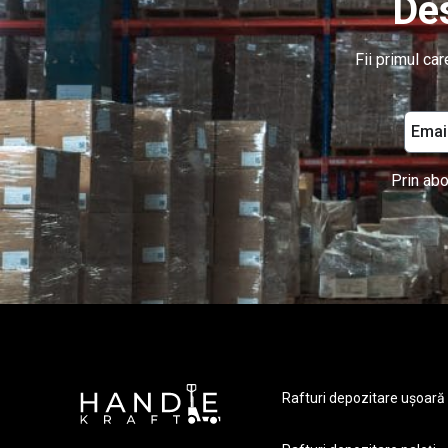
Des
Fii primul ca
Prin abo
Rafturi depozitare ușoară