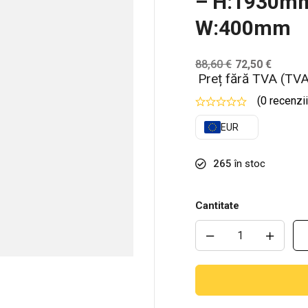
– H:1930m
W:400mm
88,60
€
72,50
€
Preț fără TVA (TVA
(0 recenzii
EUR
265
în stoc
Cantitate