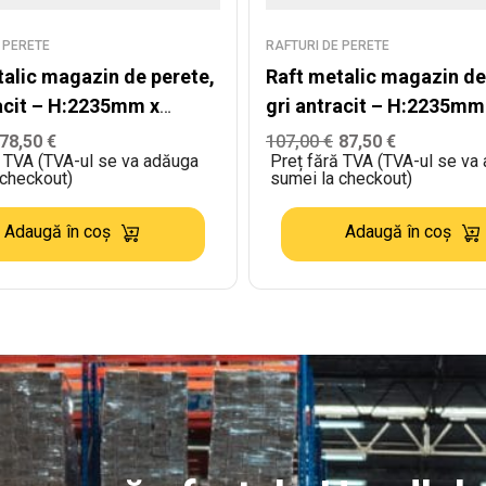
 PERETE
RAFTURI DE PERETE
talic magazin de perete,
Raft metalic magazin de
racit – H:2235mm x
gri antracit – H:2235mm
m x W:400mm
L:1000mm x W:300mm
78,50
€
107,00
€
87,50
€
ă TVA (TVA-ul se va adăuga
Preț fără TVA (TVA-ul se va
 checkout)
sumei la checkout)
Adaugă în coș
Adaugă în coș