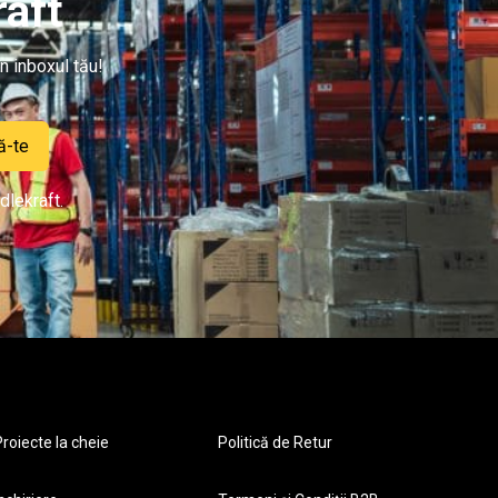
aft
n inboxul tău!
ă-te
dlekraft.
roiecte la cheie
Politică de Retur