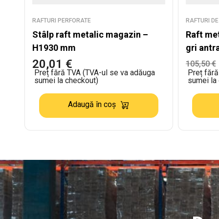
RAFTURI PERFORATE
RAFTURI DE
Stâlp raft metalic magazin –
Raft me
H1930 mm
gri ant
L:665m
20,01
€
105,50
€
Preț fără TVA (TVA-ul se va adăuga
Preț făr
sumei la checkout)
sumei la
Adaugă în coș