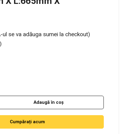
m X L:665mm X
-ul se va adăuga sumei la checkout)
)
Adaugă în coș
Cumpărați acum