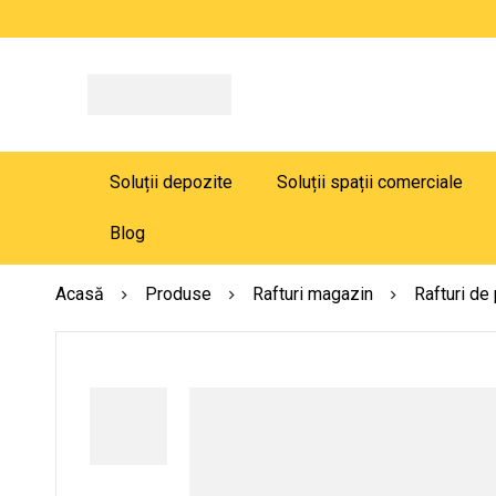
Soluții depozite
Soluții spații comerciale
Blog
Acasă
Produse
Rafturi magazin
Rafturi de