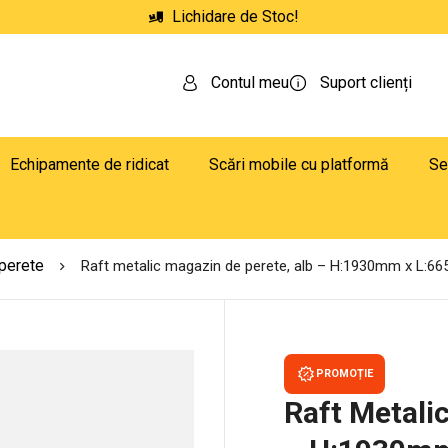
Lichidare de Stoc!
Contul meu
Suport clienți
Echipamente de ridicat
Scări mobile cu platformă
Se
 perete
Raft metalic magazin de perete, alb – H:1930mm x L
PROMOȚIE
Raft Metali