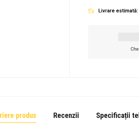
Livrare estimată:
Chec
riere produs
Recenzii
Specificații t