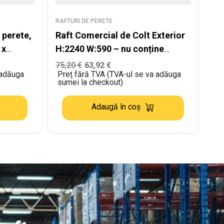
RAFTURI DE PERETE
 perete,
Raft Comercial de Colt Exterior
 x
H:2240 W:590 – nu conține
capătul de raft
75,20
€
63,92
€
 adăuga
Preț fără TVA (TVA-ul se va adăuga
sumei la checkout)
Adaugă în coș