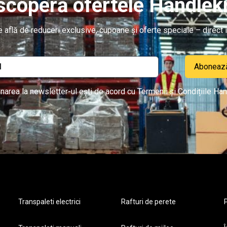
coperă ofertele Handlekr
re află de reduceri exclusive, cupoane și oferte speciale – direct î
Aboneaz
narea la newsletter-ul ești de acord cu Termenii și Condițiile Han
Transpaleti electrici
Rafturi de perete
P