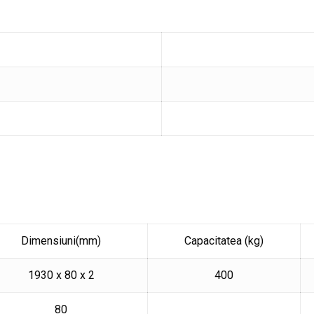
Dimensiuni(mm)
Capacitatea (kg)
1930 x 80 x 2
400
80