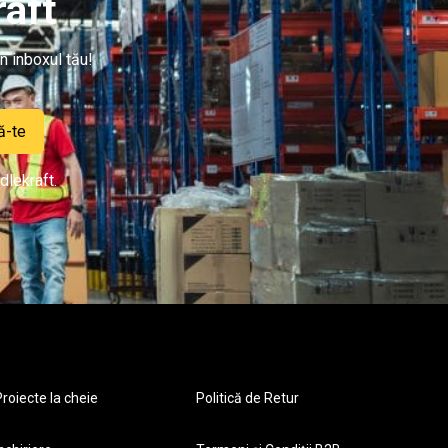
aft
n inboxul tău!
ă-te
dlekraft.
roiecte la cheie
Politică de Retur