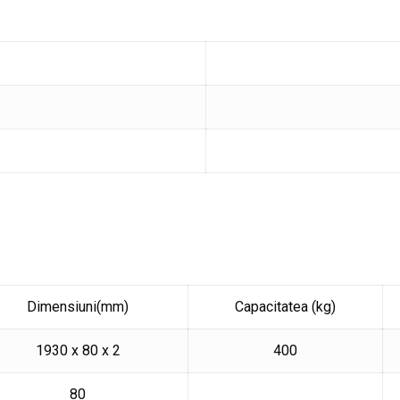
Dimensiuni(mm)
Capacitatea (kg)
1930 x 80 x 2
400
80