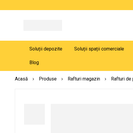
Soluții depozite
Soluții spații comerciale
Blog
Acasă
Produse
Rafturi magazin
Rafturi de