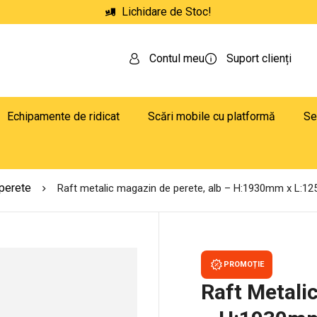
Lichidare de Stoc!
Contul meu
Suport clienți
Echipamente de ridicat
Scări mobile cu platformă
Se
 perete
Raft metalic magazin de perete, alb – H:1930mm x L
PROMOȚIE
Raft Metali