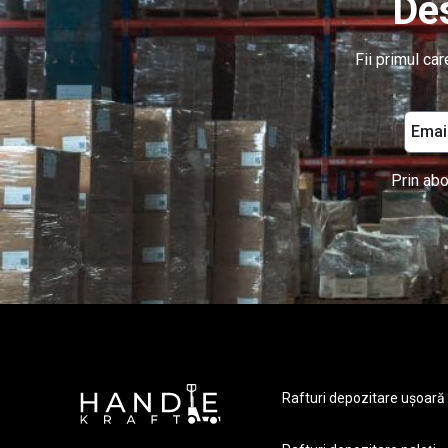
Des
Fii primul ca
Prin abo
Rafturi depozitare ușoară