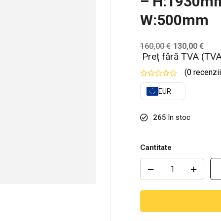
– H:1930m
W:500mm
160,00
€
130,00
€
Preț fără TVA (TVA
(0 recenzii
EUR
265
în stoc
Cantitate