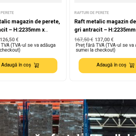
 PERETE
RAFTURI DE PERETE
talic magazin de perete,
Raft metalic magazin de
racit – H:2235mm x
gri antracit – H:2235mm
mm x B:500mm +
L:1250mm x W:500mm
126,50
€
167,50
€
137,00
€
ă TVA (TVA-ul se va adăuga
Preț fără TVA (TVA-ul se va
mm
 checkout)
sumei la checkout)
Adaugă în coș
Adaugă în coș