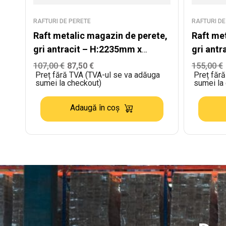
RAFTURI DE PERETE
RAFTURI DE
Raft metalic magazin de perete,
Raft me
gri antracit – H:2235mm x
gri ant
L:1000mm x W:300mm
L:1330
107,00
€
87,50
€
155,00
€
Preț fără TVA (TVA-ul se va adăuga
Preț făr
4x400
sumei la checkout)
sumei la
Adaugă în coș