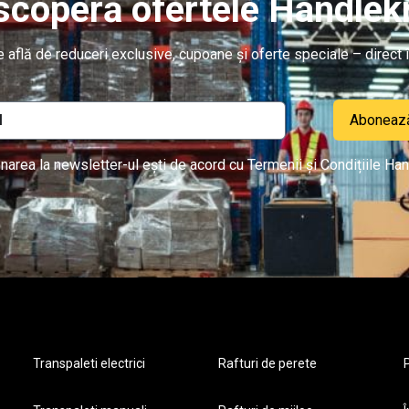
coperă ofertele Handlekr
re află de reduceri exclusive, cupoane și oferte speciale – direct î
Aboneaz
narea la newsletter-ul ești de acord cu Termenii și Condițiile Han
Transpaleti electrici
Rafturi de perete
P