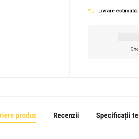
Livrare estimată:
Chec
riere produs
Recenzii
Specificații t