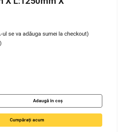
m X L:1250mm X
-ul se va adăuga sumei la checkout)
)
Adaugă în coș
Cumpărați acum