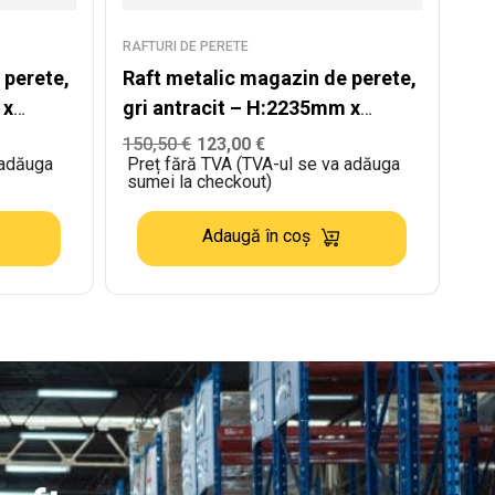
RAFTURI DE PERETE
 perete,
Raft metalic magazin de perete,
 x
gri antracit – H:2235mm x
L:1250mm x B:500mm +
150,50
€
123,00
€
 adăuga
Preț fără TVA (TVA-ul se va adăuga
4x400mm
sumei la checkout)
Adaugă în coș