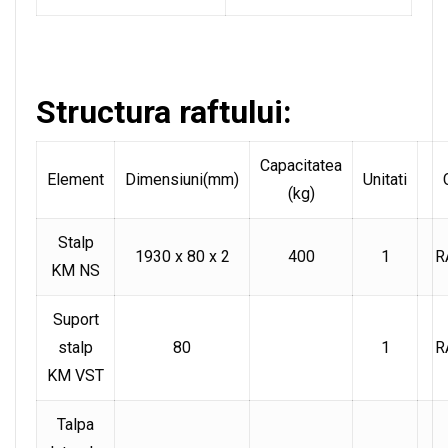
Structura raftului:
Capacitatea
Element
Dimensiuni(mm)
Unitati
(kg)
Stalp
1930 x 80 x 2
400
1
R
KM NS
Suport
stalp
80
1
R
KM VST
Talpa