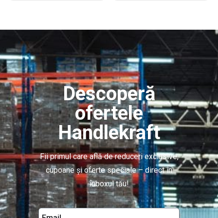
Descoperă
ofertele
Handlekraft
Fii primul care află de reduceri exclusive,
cupoane și oferte speciale – direct în
inboxul tău!