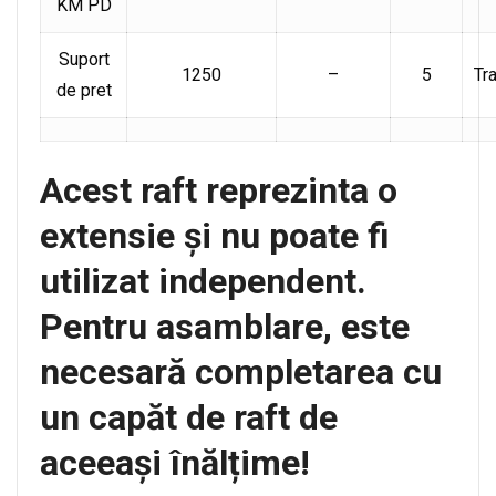
KM PD
Suport
1250
–
5
Tr
de pret
Acest raft reprezinta o
extensie și nu poate fi
utilizat independent.
Pentru asamblare, este
necesară completarea cu
un capăt de raft de
aceeași înălțime!