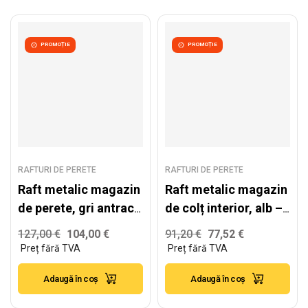
PROMOȚIE
PROMOȚIE
RAFTURI DE PERETE
RAFTURI DE PERETE
Raft metalic magazin
Raft metalic magazin
de perete, gri antracit
de colț interior, alb –
– H:2235mm x
H:2240mm x
127,00
€
104,00
€
91,20
€
77,52
€
L:1000mm x B:500mm
L:1000mm x
+ 4x400mm
W:500mm, RAL 9016
Adaugă în coș
Adaugă în coș