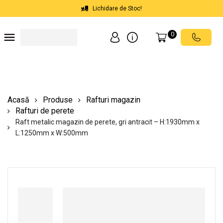
Lichidare de Stoc!
0
Soluții depozite
Soluții spații comerciale
Echipamente de ridicat
Scări mobile cu platformă
Acasă
Produse
Rafturi magazin
Rafturi de perete
Raft metalic magazin de perete, gri antracit – H:1930mm x
L:1250mm x W:500mm