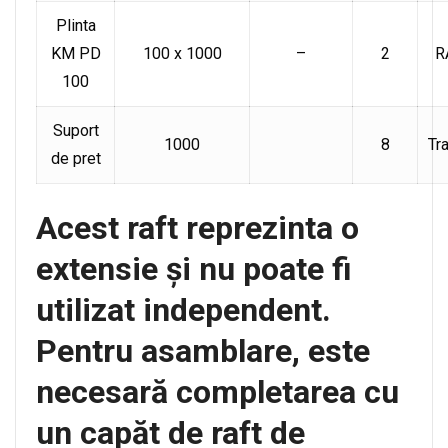
Plinta
KM PD
100 x 1000
–
2
R
100
Suport
1000
8
Tr
de pret
Acest raft reprezinta o
extensie și nu poate fi
utilizat independent.
Pentru asamblare, este
necesară completarea cu
un capăt de raft de