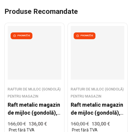
Produse Recomandate
PROMOȚIE
PROMOȚIE
RAFTURI DE MIJLOC (GONDOLĂ)
RAFTURI DE MIJLOC (GONDOLĂ)
PENTRU MAGAZIN
PENTRU MAGAZIN
Raft metalic magazin
Raft metalic magazin
de mijloc (gondolă),
de mijloc (gondolă),
alb – H:1930mm x
alb – H:1930mm x
166,00
€
136,00
€
160,00
€
130,00
€
L:1000mm x B:400mm
L:1000mm x B:300mm