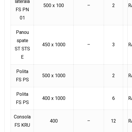
laterala
500 x 100
–
2
R
FS PN
01
Panou
spate
450 x 1000
–
3
R
ST STS
E
Polita
500 x 1000
2
R
FS PS
Polita
400 x 1000
6
R
FS PS
Consola
400
–
12
R
FS KRU