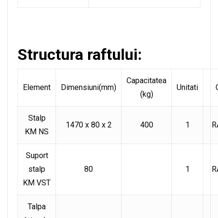
Structura raftului:
Capacitatea
Element
Dimensiuni(mm)
Unitati
(kg)
Stalp
1470 x 80 x 2
400
1
R
KM NS
Suport
stalp
80
1
R
KM VST
Talpa