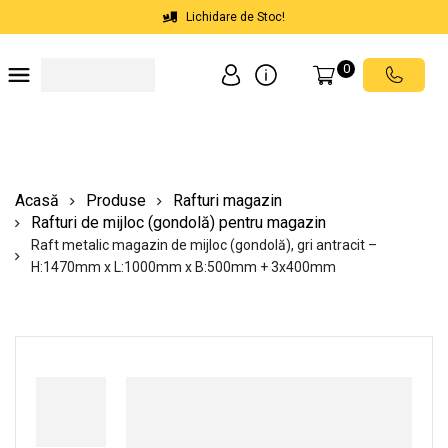
Lichidare de Stoc!
0
Soluții depozite
Soluții spații comerciale
Echipamente de ridicat
Scări mobile cu platformă
Acasă
Produse
Rafturi magazin
Rafturi de mijloc (gondolă) pentru magazin
Raft metalic magazin de mijloc (gondolă), gri antracit –
H:1470mm x L:1000mm x B:500mm + 3x400mm