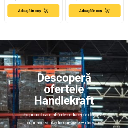
+ 4x300mm
Adaugă în coș
Adaugă în coș
Descoperă
ofertele
Handlekraft
Fii primul care află de reduceri exclusive,
cupoane și oferte speciale – direct în