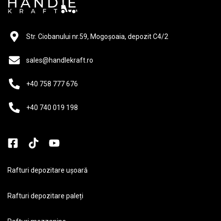
Str. Ciobanului nr.59, Mogoșoaia, depozit C4/2
sales@handlekraft.ro
+40 758 777 676
+40 740 019 198
Rafturi depozitare ușoară
Rafturi depozitare paleți