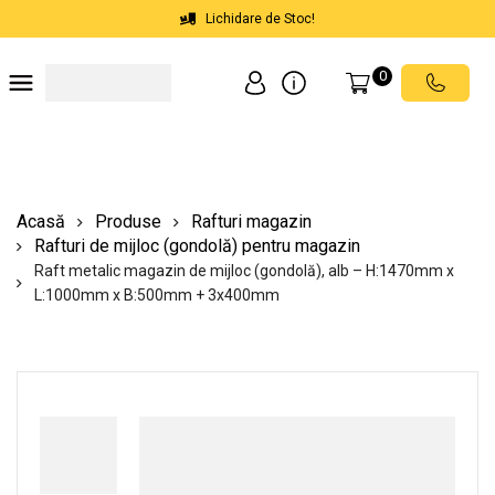
Lichidare de Stoc!
0
Soluții depozite
Soluții spații comerciale
Echipamente de ridicat
Scări mobile cu platformă
Acasă
Produse
Rafturi magazin
Rafturi de mijloc (gondolă) pentru magazin
Raft metalic magazin de mijloc (gondolă), alb – H:1470mm x
L:1000mm x B:500mm + 3x400mm