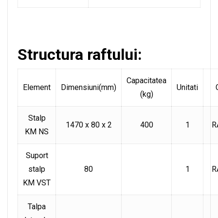
Structura raftului:
Capacitatea
Element
Dimensiuni(mm)
Unitati
(kg)
Stalp
1470 x 80 x 2
400
1
R
KM NS
Suport
stalp
80
1
R
KM VST
Talpa