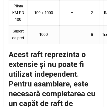
Plinta
KM PD
100 x 1000
–
2
R
100
Suport
1000
8
Tr
de pret
Acest raft reprezinta o
extensie și nu poate fi
utilizat independent.
Pentru asamblare, este
necesară completarea cu
un capăt de raft de