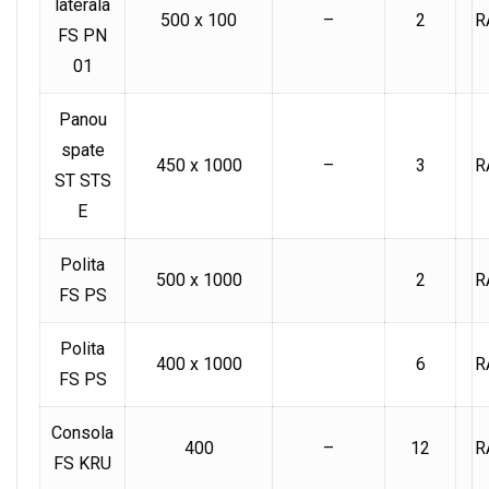
laterala
500 x 100
–
2
R
FS PN
01
Panou
spate
450 x 1000
–
3
R
ST STS
E
Polita
500 x 1000
2
R
FS PS
Polita
400 x 1000
6
R
FS PS
Consola
400
–
12
R
FS KRU