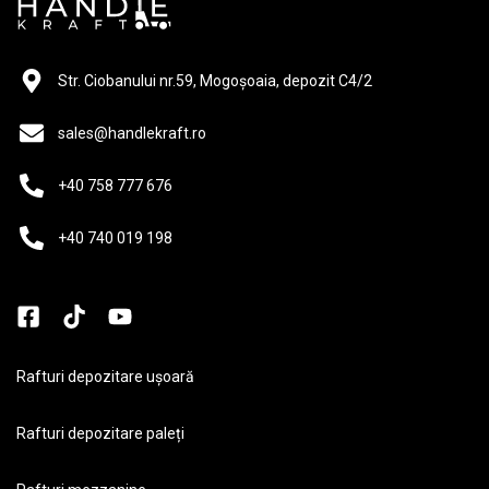
Str. Ciobanului nr.59, Mogoșoaia, depozit C4/2
sales@handlekraft.ro
+40 758 777 676
+40 740 019 198
Rafturi depozitare ușoară
Rafturi depozitare paleți