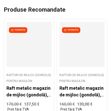
Produse Recomandate
PROMOȚIE
PROMOȚIE
RAFTURI DE MIJLOC (GONDOLĂ)
RAFTURI DE MIJLOC (GONDOLĂ)
PENTRU MAGAZIN
PENTRU MAGAZIN
Raft metalic magazin
Raft metalic magazin
de mijloc (gondolă),
de mijloc (gondolă),
alb – H:2235mm x
alb – H:1930mm x
170,00
€
137,50
€
160,00
€
130,00
€
L:1000mm x B:300mm
L:1000mm x B:300mm