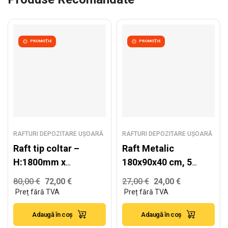
PROMOȚIE
PROMOȚIE
RAFTURI DEPOZITARE UȘOARĂ
RAFTURI DEPOZITARE UȘOARĂ
Raft tip coltar –
Raft Metalic
H:1800mm x
180x90x40 cm, 5
L1:900mm x
polițe (gri)
80,00
€
72,00
€
27,00
€
24,00
€
L2:900mm x
W:400mm, polite MDF
Adaugă în coș
Adaugă în coș