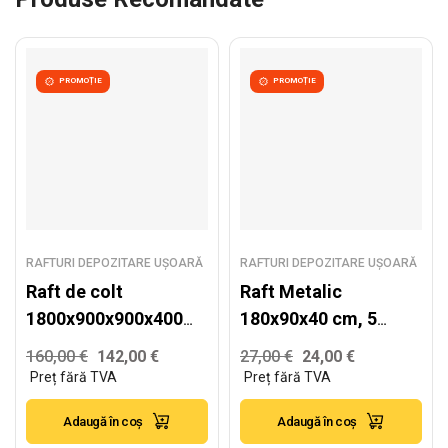
PROMOȚIE
PROMOȚIE
RAFTURI DEPOZITARE UȘOARĂ
RAFTURI DEPOZITARE UȘOARĂ
Raft de colt
Raft Metalic
1800x900x900x400
180x90x40 cm, 5
mm, 1800x1000x400
polițe (gri)
160,00
€
142,00
€
27,00
€
24,00
€
mm, 1800x1000x400,
polite MDF
Adaugă în coș
Adaugă în coș