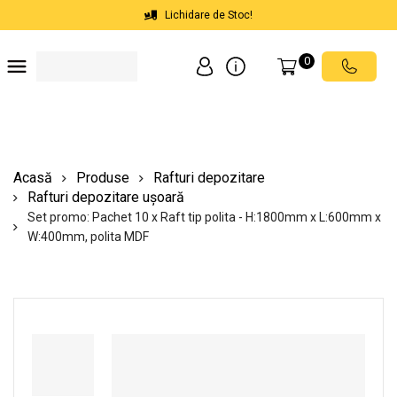
Lichidare de Stoc!
0
Soluții depozite
Soluții spații comerciale
Echipamente de ridicat
Scări mobile cu platformă
Acasă
Produse
Rafturi depozitare
Rafturi depozitare ușoară
Set promo: Pachet 10 x Raft tip polita - H:1800mm x L:600mm x
W:400mm, polita MDF