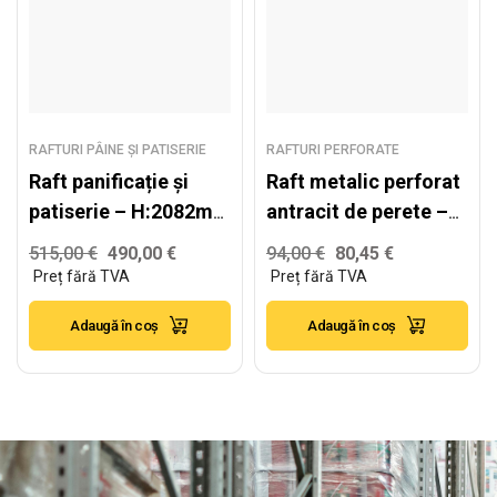
RAFTURI PÂINE ȘI PATISERIE
RAFTURI PERFORATE
Raft panificație și
Raft metalic perforat
patiserie – H:2082mm
antracit de perete –
x L:1040mm x
H2235 x L1000 x W300
515,00
€
490,00
€
94,00
€
80,45
€
W:580mm
mm
Adaugă în coș
Adaugă în coș