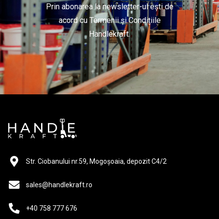
Prin abonarea la newsletter-ul ești de
acord cu Termenii și Condițiile
Handlekraft.
Str. Ciobanului nr.59, Mogoșoaia, depozit C4/2
sales@handlekraft.ro
+40 758 777 676