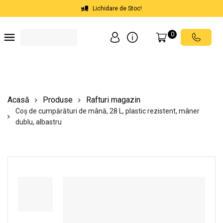
Lichidare de Stoc!
0
Soluții depozite
Soluții spații comerciale
Echipamente de ridicat
Scări mobile cu platformă
Acasă
Produse
Rafturi magazin
Coș de cumpărături de mână, 28 L, plastic rezistent, mâner
dublu, albastru