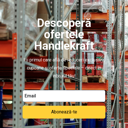
Descoperă
ofertele
Handlekraft
Fii primul care află de reduceri exclusive,
cupoane și oferte speciale – direct în
inboxul tău!
Abonează-te