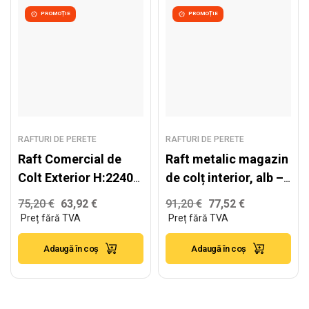
PROMOȚIE
PROMOȚIE
RAFTURI DE PERETE
RAFTURI DE PERETE
Raft Comercial de
Raft metalic magazin
Colt Exterior H:2240
de colț interior, alb –
W:590 – nu conține
H:2240mm x
75,20
€
63,92
€
91,20
€
77,52
€
capătul de raft
L:1000mm x
W:500mm, RAL 9016
Adaugă în coș
Adaugă în coș