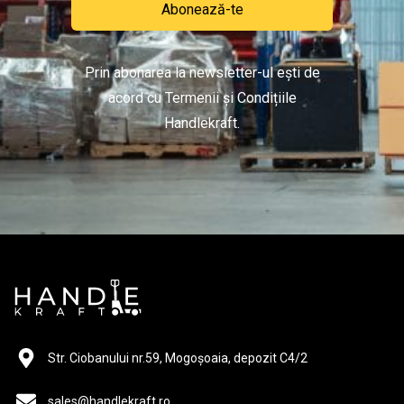
Abonează-te
Prin abonarea la newsletter-ul ești de
acord cu Termenii și Condițiile
Handlekraft.
Str. Ciobanului nr.59, Mogoșoaia, depozit C4/2
sales@handlekraft.ro