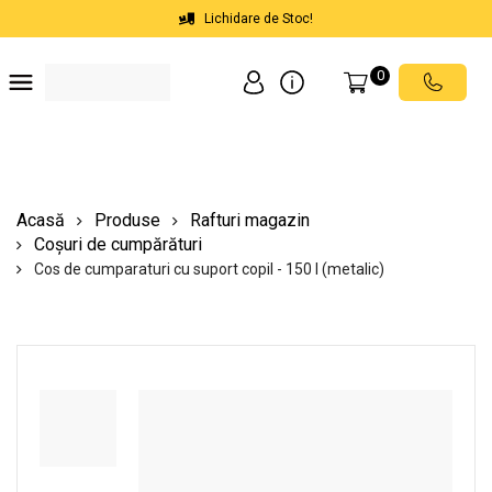
Lichidare de Stoc!
0
Soluții depozite
Soluții spații comerciale
Echipamente de ridicat
Scări mobile cu platformă
Acasă
Produse
Rafturi magazin
Coșuri de cumpărături
Cos de cumparaturi cu suport copil - 150 l (metalic)