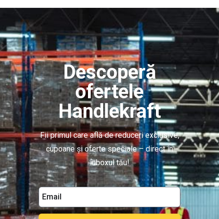
Descoperă
ofertele
Handlekraft
Fii primul care află de reduceri exclusive,
cupoane și oferte speciale – direct în
inboxul tău!