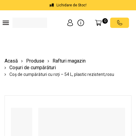
Lichidare de Stoc!
0
Soluții depozite
Soluții spații comerciale
Echipamente de ridicat
Scări mobile cu platformă
Acasă
Produse
Rafturi magazin
Coșuri de cumpărături
Coș de cumpărături cu roți – 54 L, plastic rezistent,rosu