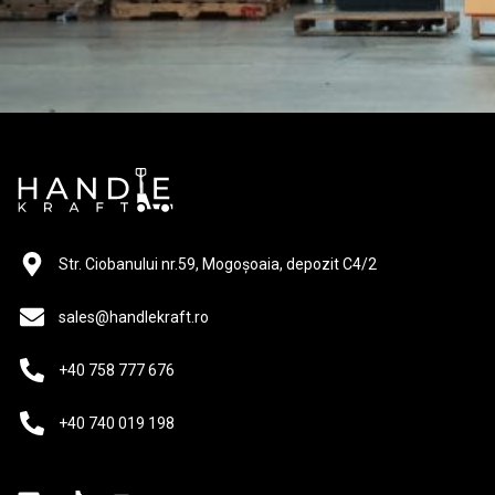
Str. Ciobanului nr.59, Mogoșoaia, depozit C4/2
sales@handlekraft.ro
+40 758 777 676
+40 740 019 198