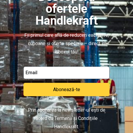
ofertele
Handlekraft
Fii primul care află de reduceri exclusive,
cupoane și oferte speciale – direct în
inboxul tău!
Abonează-te
Prin abonarea la newsletter-ul ești de
acord cu Termenii și Condițiile
Handlekraft.