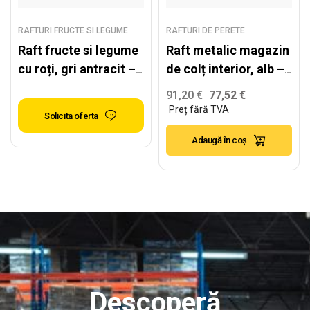
RAFTURI FRUCTE SI LEGUME
RAFTURI DE PERETE
Raft fructe si legume
Raft metalic magazin
cu roți, gri antracit –
de colț interior, alb –
H:1450mm x
H:2240mm x
91,20
€
77,52
€
L:1290mm x
L:1000mm x
Solicita oferta
W:1680mm
W:500mm, RAL 9016
Adaugă în coș
Descoperă