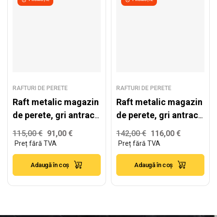
RAFTURI DE PERETE
RAFTURI DE PERETE
Raft metalic magazin
Raft metalic magazin
de perete, gri antracit
de perete, gri antracit
– H:2235mm x
– H:2235mm x
115,00
€
91,00
€
142,00
€
116,00
€
L:1000mm x B:400mm
L:1000mm x
+ 4x300mm
W:500mm
Adaugă în coș
Adaugă în coș