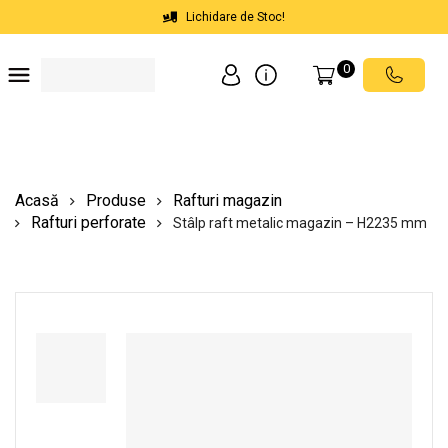
Lichidare de Stoc!
0
Soluții depozite
Soluții spații comerciale
Echipamente de ridicat
Scări mobile cu platformă
Acasă
Produse
Rafturi magazin
Rafturi perforate
Stâlp raft metalic magazin – H2235 mm