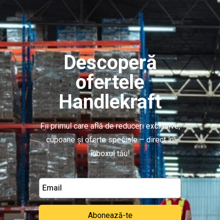
Descoperă
ofertele
Handlekraft
Fii primul care află de reduceri exclusive,
cupoane și oferte speciale – direct în
inboxul tău!
Abonează-te