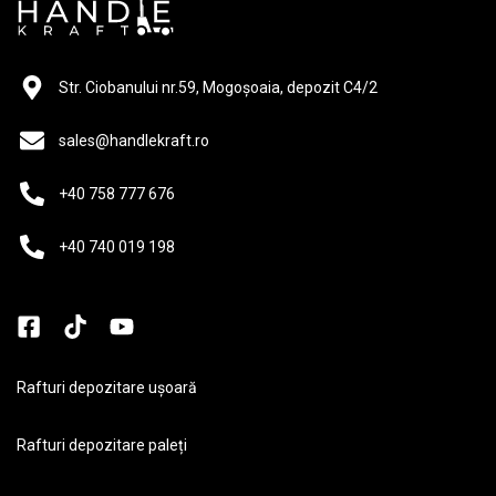
Str. Ciobanului nr.59, Mogoșoaia, depozit C4/2
sales@handlekraft.ro
+40 758 777 676
+40 740 019 198
Rafturi depozitare ușoară
Rafturi depozitare paleți