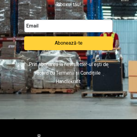
inboxul tău!
Abonează-te
Prin abonarea la newsletter-ul ești de
acord cu Termenii și Condițiile
Handlekraft.