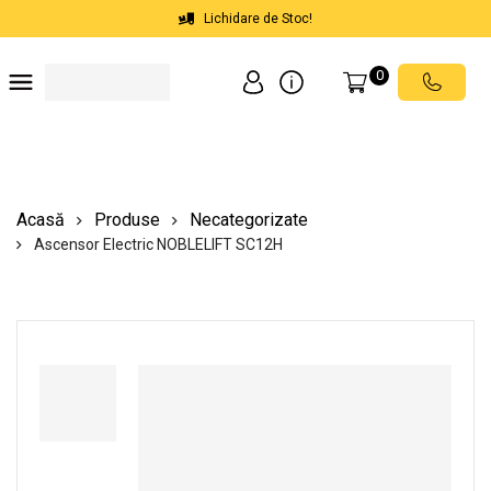
Lichidare de Stoc!
0
Soluții depozite
Soluții spații comerciale
Echipamente de ridicat
Scări mobile cu platformă
Acasă
Produse
Necategorizate
Ascensor Electric NOBLELIFT SC12H