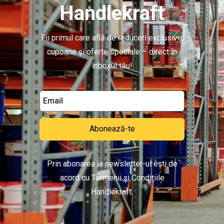
Handlekraft
Fii primul care află de reduceri exclusive,
cupoane și oferte speciale – direct în
inboxul tău!
Abonează-te
Prin abonarea la newsletter-ul ești de
acord cu Termenii și Condițiile
Handlekraft.