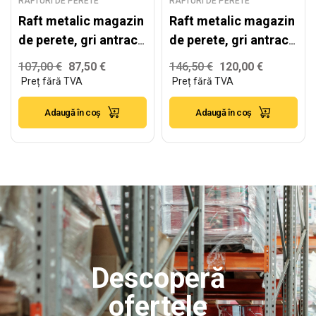
RAFTURI DE PERETE
RAFTURI DE PERETE
Raft metalic magazin
Raft metalic magazin
de perete, gri antracit
de perete, gri antracit
– H:2235mm x
– H:2235mm x
107,00
€
87,50
€
146,50
€
120,00
€
L:1000mm x
L:1250mm x
W:300mm
W:400mm
Adaugă în coș
Adaugă în coș
Descoperă
ofertele