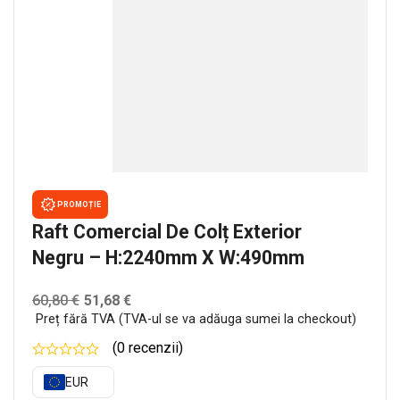
PROMOȚIE
Raft Comercial De Colț Exterior
Negru – H:2240mm X W:490mm
60,80
€
51,68
€
Preț fără TVA (TVA-ul se va adăuga sumei la checkout)
(0 recenzii)
EUR