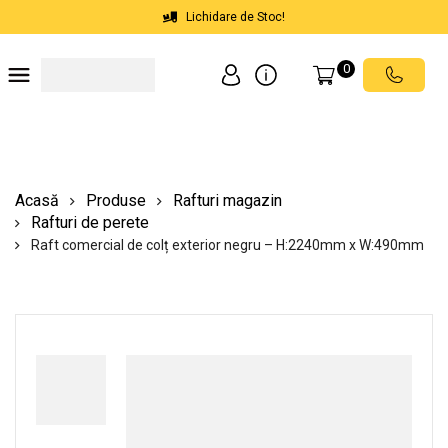
Lichidare de Stoc!
0
Soluții depozite
Soluții spații comerciale
Echipamente de ridicat
Scări mobile cu platformă
Acasă
Produse
Rafturi magazin
Rafturi de perete
Raft comercial de colț exterior negru – H:2240mm x W:490mm