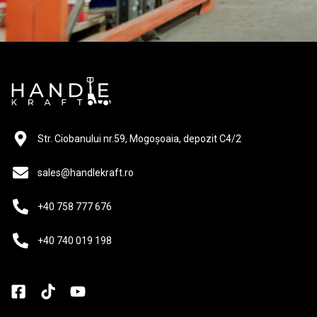
Str. Ciobanului nr.59, Mogoșoaia, depozit C4/2
sales@handlekraft.ro
+40 758 777 676
+40 740 019 198